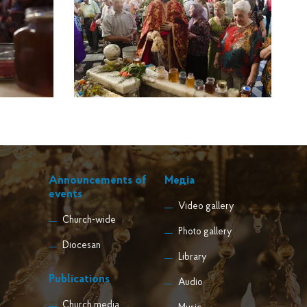
Announcements of
Медіа
events
Video gallery
Church-wide
Photo gallery
Diocesan
Library
Publications
Audio
Church media