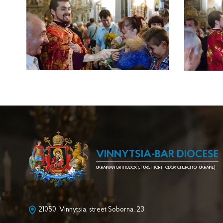
VINNYTSIA-BAR DIOCESE
UKRAINIAN ORTHODOX CHURCH (ORTHODOX CHURCH OF UKRAINE)
21050, Vinnytsia, street Soborna, 23