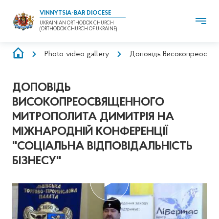
VINNYTSIA-BAR DIOCESE
UKRAINIAN ORTHODOX CHURCH
(ORTHODOX CHURCH OF UKRAINE)
BREADCRUMB
Photo-video gallery
Доповідь Високопреосвящен
ДОПОВІДЬ
ВИСОКОПРЕОСВЯЩЕННОГО
МИТРОПОЛИТА ДИМИТРІЯ НА
МІЖНАРОДНІЙ КОНФЕРЕНЦІЇ
''СОЦІАЛЬНА ВІДПОВІДАЛЬНІСТЬ
БІЗНЕСУ''