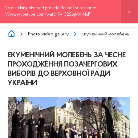
No matching oEmbed provider found for resource:
VINNYTSIA-BAR DIOCESE
"//www.youtube.com/watch?v=32SpjMX-NcI"
UKRAINIAN ORTHODOX CHURCH
(ORTHODOX CHURCH OF UKRAINE)
BREADCRUMB
Photo-video gallery
Екуменічний молебень за 
ЕКУМЕНІЧНИЙ МОЛЕБЕНЬ ЗА ЧЕСНЕ
ПРОХОДЖЕННЯ ПОЗАЧЕРГОВИХ
ВИБОРІВ ДО ВЕРХОВНОЇ РАДИ
УКРАЇНИ