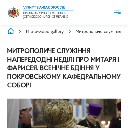
VINNYTSIA-BAR DIOCESE
UKRAINIAN ORTHODOX CHURCH
(ORTHODOX CHURCH OF UKRAINE)
BREADCRUMB
Photo-video gallery
Митрополиче служіння нап
МИТРОПОЛИЧЕ СЛУЖІННЯ
НАПЕРЕДОДНІ НЕДІЛІ ПРО МИТАРЯ І
ФАРИСЕЯ. ВСЕНІЧНЕ БДІННЯ У
ПОКРОВСЬКОМУ КАФЕДРАЛЬНОМУ
СОБОРІ