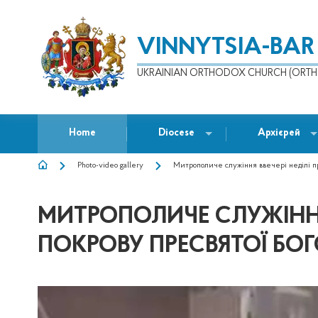
VINNYTSIA-BAR
UKRAINIAN ORTHODOX CHURCH (ORTH
Home
Diocese
Архієрей
Photo-video gallery
Митрополиче служіння ввечері неділі пр
BREADCRUMB
МИТРОПОЛИЧЕ СЛУЖІННЯ
ПОКРОВУ ПРЕСВЯТОЇ БО