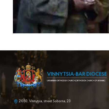
VINNYTSIA-BAR DIOCESE
UKRAINIAN ORTHODOX CHURCH (ORTHODOX CHURCH OF UKRAINE)
21050, Vinnytsia, street Soborna, 23