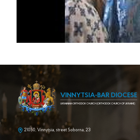
VINNYTSIA-BAR DIOCESE
UKRAINIAN ORTHODOX CHURCH (ORTHODOX CHURCH OF UKRAINE)
21050, Vinnytsia, street Soborna, 23