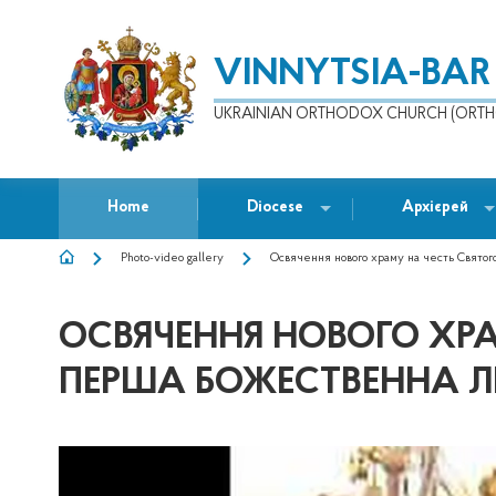
VINNYTSIA-BAR
UKRAINIAN ORTHODOX CHURCH (ORTH
Home
Diocese
Архієрей
Photo-video gallery
Освячення нового храму на честь Святого
BREADCRUMB
ОСВЯЧЕННЯ НОВОГО ХРАМ
ПЕРША БОЖЕСТВЕННА ЛІ