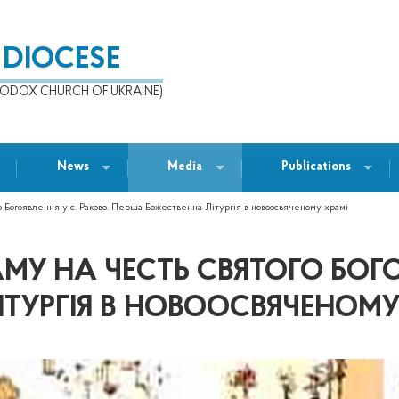
 DIOCESE
ODOX CHURCH OF UKRAINE)
News
Media
Publications
 Богоявлення у с. Раково. Перша Божественна Літургія в новоосвяченому храмі
У НА ЧЕСТЬ СВЯТОГО БОГОЯ
ТУРГІЯ В НОВООСВЯЧЕНОМУ