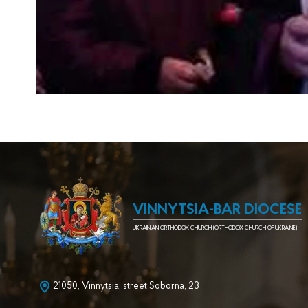
VINNYTSIA-BAR DIOCESE
UKRAINIAN ORTHODOX CHURCH (ORTHODOX CHURCH OF UKRAINE)
21050, Vinnytsia, street Soborna, 23