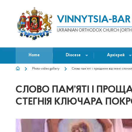
VINNYTSIA-BAR
UKRAINIAN ORTHODOX CHURCH (ORTH
Home
Diocese
Архієрей
Photo-video gallery
Слово пам’яті і прощання від імені споч
BREADCRUMB
СЛОВО ПАМ’ЯТІ І ПРОЩ
СТЕГНІЯ КЛЮЧАРА ПОК