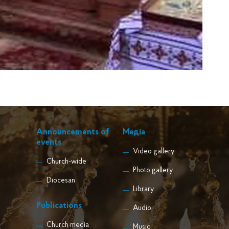
Announcements of
Медіа
events
Video gallery
Church-wide
Photo gallery
Diocesan
Library
Publications
Audio
Church media
Music