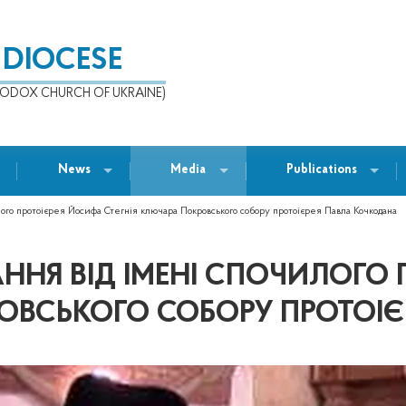
 DIOCESE
ODOX CHURCH OF UKRAINE)
News
Media
Publications
илого протоієрея Йосифа Стегнія ключара Покровського собору протоієрея Павла Кочкодана
АННЯ ВІД ІМЕНІ СПОЧИЛОГО
РОВСЬКОГО СОБОРУ ПРОТОІ