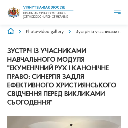
VINNYTSIA-BAR DIOCESE
UKRAINIAN ORTHODOX CHURCH
(ORTHODOX CHURCH OF UKRAINE)
BREADCRUMB
Photo-video gallery
Зустріч із учасниками нав
ЗУСТРІЧ ІЗ УЧАСНИКАМИ
НАВЧАЛЬНОГО МОДУЛЯ
"ЕКУМЕНІЧНИЙ РУХ І КАНОНІЧНЕ
ПРАВО: СИНЕРГІЯ ЗАДЛЯ
ЕФЕКТИВНОГО ХРИСТИЯНСЬКОГО
СВІДЧЕННЯ ПЕРЕД ВИКЛИКАМИ
СЬОГОДЕННЯ"