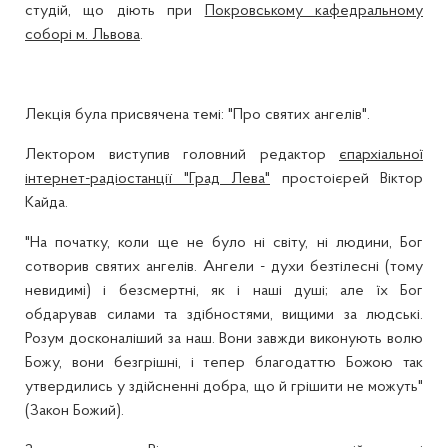
студій, що діють при
Покровському кафедральному
соборі м. Львова
.
Лекція була присвячена темі: "Про святих ангелів".
Лектором виступив головний редактор
єпархіальної
інтернет-радіостанції "Град Лева"
простоієрей Віктор
Кайда.
"На початку, коли ще не було ні світу, ні людини, Бог
сотворив святих ангелів. Ангели - духи безтілесні (тому
невидимі) і безсмертні, як і наші душі; але їх Бог
обдарував силами та здібностями, вищими за людські.
Розум досконаліший за наш. Вони завжди виконують волю
Божу, вони безгрішні, і тепер благодаттю Божою так
утвердились у здійсненні добра, що й грішити не можуть"
(Закон Божий).