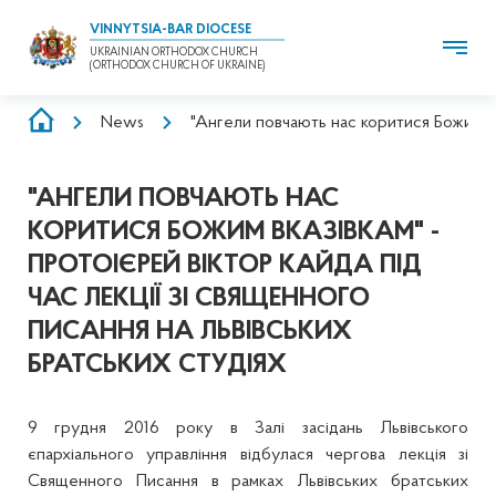
VINNYTSIA-BAR DIOCESE
UKRAINIAN ORTHODOX CHURCH
(ORTHODOX CHURCH OF UKRAINE)
BREADCRUMB
News
"Ангели повчають нас коритися Божим вка
"АНГЕЛИ ПОВЧАЮТЬ НАС
КОРИТИСЯ БОЖИМ ВКАЗІВКАМ" -
ПРОТОІЄРЕЙ ВІКТОР КАЙДА ПІД
ЧАС ЛЕКЦІЇ ЗІ СВЯЩЕННОГО
ПИСАННЯ НА ЛЬВІВСЬКИХ
БРАТСЬКИХ СТУДІЯХ
9 грудня 2016 року в Залі засідань Львівського
єпархіального управління відбулася чергова лекція зі
Священного Писання в рамках Львівських братських