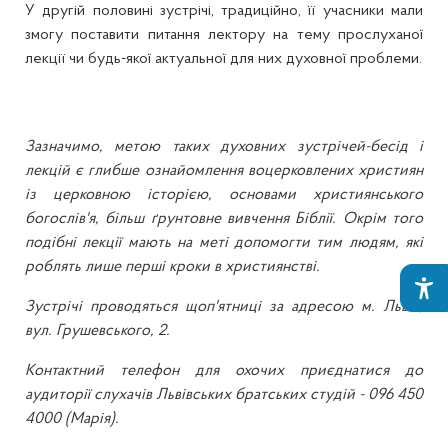
У другій половині зустрічі, традиційно, її учасники мали
змогу поставити питання лектору на тему прослуханої
лекції чи будь-якої актуальної для них духовної проблеми.
Зазначимо, метою таких духовних зустрічей-бесід і
лекцій є глибше ознайомлення воцерковлених християн
із церковною історією, основами християнського
богослів'я, більш ґрунтовне вивчення Біблії. Окрім того
подібні лекції мають на меті допомогти тим людям, які
роблять лише перші кроки в християнстві.
Зустрічі проводяться щоп'ятниці за адресою м. Львів,
вул. Грушевського, 2.
Контактний телефон для охочих приєднатися до
аудиторії слухачів Львівських братських студій - 096 450
4000 (Марія).