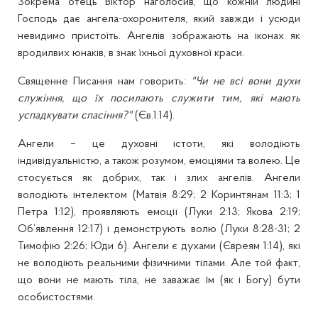
Зокрема отець Віктор наголосив, що кожній людині
Господь дає ангела-охоронителя, який завжди і усюди
невидимо пристоїть. Ангелів зображають на іконах як
вродилвих юнаків, в знак їхньої духовної краси.
Священне Писання нам говорить:
"Чи не всi вони духи
слу­жін­ня, що їх посилають служити тим, якi мають
успадкувати спа­сiння?"
(Єв.1:14).
Ангели – це духовні істоти, які володіють
індивідуальністю, а також розумом, емоціями та волею. Це
стосується як добрих, так і злих ангелів. Ангели
володіють інтелектом (Матвія 8:29; 2 Коринтянам 11:3; 1
Петра 1:12), проявляють емоції (Луки 2:13; Якова 2:19;
Об’явлення 12:17) і демонструють волю (Луки 8:28-31; 2
Тимофію 2:26; Юди 6). Ангели є духами (Євреям 1:14), які
не володіють реальними фізичними тілами. Але той факт,
що вони не мають тіла, не заважає їм (як і Богу) бути
особистостями.