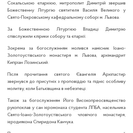
Сокальською єпархією, митрополит Димитрій звершив
Божественну Літургію святителя Василія Великого у
Свято-Покровському кафедральному соборі м. Львова.
За Божественною Літургією Владиці Димитрію
співслужили клірики собору та єпархії.
Зокрема за богослужінням молився намісник Іоано-
Золотоустівського монастиря м. Львова, архімандрит
Кипріан Лозинський.
Після прочитання святого Євангелія Архіпастир
звернувся до присутніх з проповіддю та підніс особливу
молитву, коли Батьківщина в небезпеці.
Також за богослужінням Його Високопреосвященство
рукопоклав у сан ієромонаха студента ЛПБА, насельника
Свято-Іоано-Золотоустівського чловічого монастиря,
ієродиякона Спиридона Канчука.