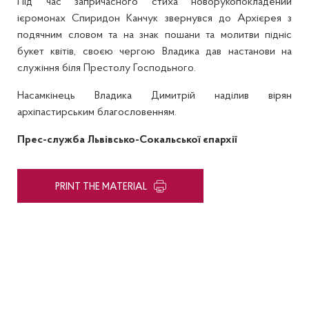
Під час запричасного стиха новорукопокладений
ієромонах Спиридон Канчук звернувся до Архієрея з
подячним словом та на знак пошани та молитви підніс
букет квітів, своєю чергою Владика дав настанови на
служіння біля Престолу Господьного.
Насамкінець Владика Димитрій наділив вірян
архіпастирським благословенням.
Прес-служба Львівсько-Сокальської єпархії
PRINT THE MATERIAL