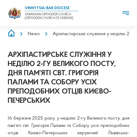
VINNYTSIA-BAR DIOCESE
UKRAINIAN ORTHODOX CHURCH
(ORTHODOX CHURCH OF UKRAINE)
BREADCRUMB
News
Архіпастирське служіння у неділю 2-гу 
АРХІПАСТИРСЬКЕ СЛУЖІННЯ У
НЕДІЛЮ 2-ГУ ВЕЛИКОГО ПОСТУ,
ДНЯ ПАМ’ЯТІ СВТ. ГРИГОРІЯ
ПАЛАМИ ТА СОБОРУ УСІХ
ПРЕПОДОБНИХ ОТЦІВ КИЄВО-
ПЕЧЕРСЬКИХ
16 березня 2025 року, у неділю 2-гу Великого посту, дня
пам’яті свт. Григорія Палами та Собору усіх преподобних
отців Києво-Печерських керуючий Львівсько-