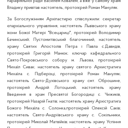
парафіяльної ради Василем Ковалем, а вже у самому храмі
Владику привітав настоятель, протоієрей Роман Мануляк.
За Богослужінням Архіпастирю співслужили: секретар
єпархіального управління, настоятель Львівського храму
ікони Божої Матері "Всецариці", протоієрей Володимир
Бачинський; Пустомитівський благочинний, настоятель
храму Святих Апостолів Петра і Павла с.Давидів,
протоієрей Григорій Манюк; ключар кафедрального
Свято-Покровського собору м. Львова, протоієрей
Михаїл Сивак; настоятель храму святого Архистратига
Михаїла с. Підберізці, протоієрей Роман Мануляк;
настоятель Свято-Духівського храму смт. Оброшине,
протоієрей Андрій Лотоцький; настоятель храму
Введення в храм Пресвятої Богородиці с. Чижиків,
протоієрей Назарій Гнатів; настоятель храму Архістратига
Божого Михаїла с. Солонка,протоієрей Олексій Саків;
настоятель Свято-Андріївського храму с. Сокільники,
протоієрей Миколай Матвійків; настоятель храму Успіння