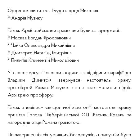
Орденом святителя і чудотворця Миколая:
* Андрія Музику
Також Архієрейськими грамотами були нагороджені:
* Москва Богдан Ярославович
* Чайка Олександра Михайлівна
* Дмитерко Наталія Дмитрівна
* Пилипів Климентій Миколайович
У свою чергу зі словом подяки за відвідини парафії до
Владики Димитрія звернувся настоятель храму,
протоієрей Роман Мануляк та на знак молитви підніс
Архієрею просфору.
Також з ювілеєм священичої хіротонії настоятеля храму
привітав Голова Підберізцівської ОТГ Василь Коваль та
нагородив отця Романа грамотою.
По завершенні всіх уставних богослужінь присутнім було