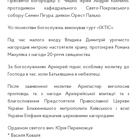
Пресвятої Богородиці с. Чишки, ієрей Андрій Кончило;
протодиякон кафедрального Свято-Покровського
собору Семен Пігура; диякон Орест Палько.
Усі піснеспіви богослужінь виконував гурт «ІХТІС».
Під час малого входу Владика Димитрій урочисто
нагородив митрою настоятеля храму, протоієрея Романа
Мануляка з нагоди 20-річчя священства.
За богослужінням Архієрей підніс особливу молитву до
Господа в час, коли Батьківщина в небезпеці.
Після заамвонної молитви Архіпастир виголосив
проповідь та з нагоди Архієрейської візитації та з
благословення Предстоятеля Православної Церкви
України Блаженнішого митрополита Київського і всієї
України Епіфанія відзначив церковними нагородами:
Орденом святого вмч. Юрія Переможця:
* Василя Коваля