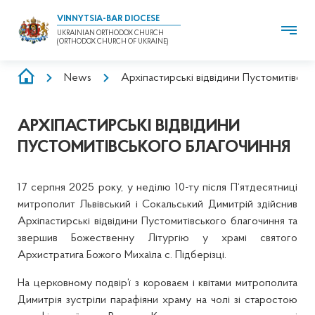
VINNYTSIA-BAR DIOCESE
UKRAINIAN ORTHODOX CHURCH
(ORTHODOX CHURCH OF UKRAINE)
BREADCRUMB
News
Архіпастирські відвідини Пустомитівськ
АРХІПАСТИРСЬКІ ВІДВІДИНИ
ПУСТОМИТІВСЬКОГО БЛАГОЧИННЯ
17 серпня 2025 року, у неділю 10-ту після П‘ятдесятниці
митрополит Львівський і Сокальський Димитрій здійснив
Архіпастирські відвідини Пустомитівського благочиння та
звершив Божественну Літургію у храмі святого
Архистратига Божого Михаїла с. Підберізці.
На церковному подвір’ї з короваєм і квітами митрополита
Димитрія зустріли парафіяни храму на чолі зі старостою