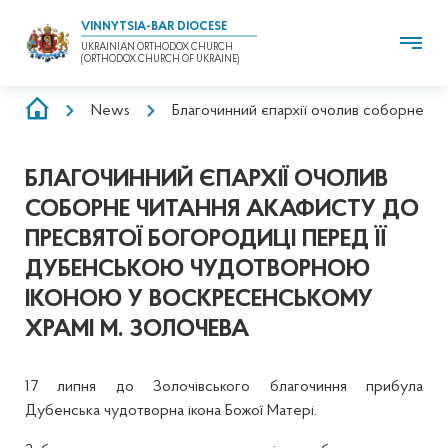
VINNYTSIA-BAR DIOCESE
UKRAINIAN ORTHODOX CHURCH
(ORTHODOX CHURCH OF UKRAINE)
BREADCRUMB
News
Благочинний єпархії очолив соборне чи
БЛАГОЧИННИЙ ЄПАРХІЇ ОЧОЛИВ
СОБОРНЕ ЧИТАННЯ АКАФИСТУ ДО
ПРЕСВЯТОЇ БОГОРОДИЦІ ПЕРЕД ЇЇ
ДУБЕНСЬКОЮ ЧУДОТВОРНОЮ
ІКОНОЮ У ВОСКРЕСЕНСЬКОМУ
ХРАМІ М. ЗОЛОЧЕВА
17 липня до Золочівського благочиння прибула
Дубенська чудотворна ікона Божої Матері.