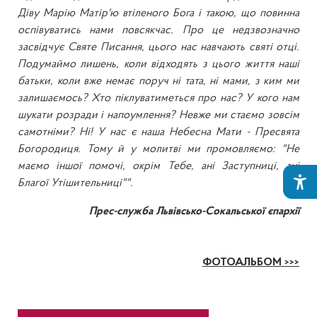
Діву Марію Матір'ю втіленого Бога і такою, що повинна
оспівуватись нами повсякчас. Про це недзвозначно
засвідчує Святе Писання, цього нас навчають святі отці.
Подумаймо лишень, коли відходять з цього життя наші
батьки, коли вже немає поруч ні тата, ні мами, з ким ми
залишаємось? Хто піклуватиметься про нас? У кого нам
шукати розради і напоумлення? Невже ми стаємо зовсім
самотніми? Ні! У нас є наша Небесна Мати - Пресвята
Богородиця. Тому й у молитві ми промовляємо: "Не
маємо іншої помочі, окрім Тебе, ані Заступниці, ані
Благої Утішительниці"".
Прес-служба Львівсько-Сокальської єпархії
ФОТОАЛЬБОМ >>>