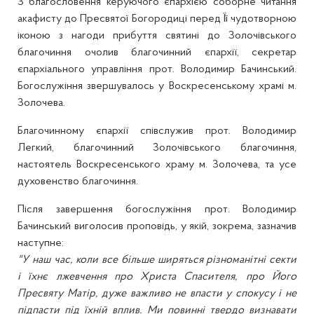
З благословення керуючого єпархією соборне читання
акафисту до Пресвятої Богородиці перед Її чудотворною
іконою з нагоди прибуття святині до Золочівського
благочиння очолив благочинний єпархії, секретар
єпархіального управління прот. Володимир Бачинський.
Богослужіння звершувалось у Воскресенському храмі м.
Золочева.
Благочинному єпархії співслужив прот. Володимир
Легкий, благочинний Золочівського благочиння,
настоятель Воскресенського храму м. Золочева, та усе
духовенство благочиння.
Після завершення богослужіння прот. Володимир
Бачинський виголосив проповідь, у якій, зокрема, зазначив
наступне:
"У наш час, коли все більше ширяться різноманітні секти
і їхнє лжевчення про Христа Спасителя, про Його
Пресвяту Матір, дуже важливо не впасти у спокусу і не
підпасти під їхній вплив. Ми повинні твердо визнавати