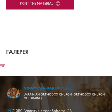
PRINT THE MATERIAL
ГАЛЕРЕЯ
VINNYTSIA-BAR DIOCESE
UKRAINIAN ORTHODOX CHURCH (ORTHODOX CHURCH
OF UKRAINE)
21050, Vinnytsia, street Soborna, 23