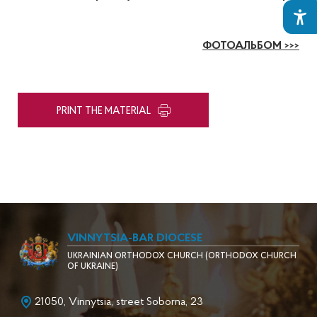
ФОТОАЛЬБОМ >>>
PRINT THE MATERIAL
VINNYTSIA-BAR DIOCESE
UKRAINIAN ORTHODOX CHURCH (ORTHODOX CHURCH
OF UKRAINE)
21050, Vinnytsia, street Soborna, 23