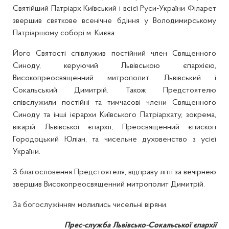
Святійший Патріарх Київський і всієї Руси-України Філарет
звершив святкове всенічне бдіння у Володимирському
Патріаршому соборі м. Києва.
Його Святості співлужив постійний член Священного
Синоду, керуючий Львівською єпархією,
Високопреосвященний митрополит Львівський і
Сокальський Димитрій. Також Предстоятелю
співслужили постійні та тимчасові члени Священного
Синоду та інші ієрархи Київського Патріархату, зокрема,
вікарій Львівської єпархії, Преосвященний єпископ
Городоцький Юліан, та чисельне духовенство з усієї
України.
З благословення Предстоятеля, відправу літії за вечірнею
звершив Високопреосвященний митрополит Димитрій.
За богослужінням молились чисельні віряни.
Прес-служба Львівсько-Сокальської єпархії