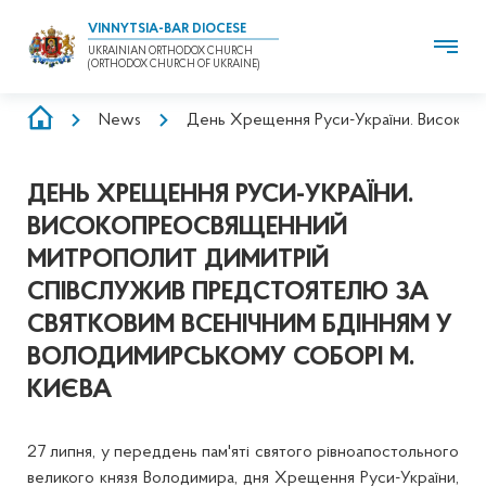
VINNYTSIA-BAR DIOCESE
UKRAINIAN ORTHODOX CHURCH
(ORTHODOX CHURCH OF UKRAINE)
BREADCRUMB
News
День Хрещення Руси-України. Високопр
ДЕНЬ ХРЕЩЕННЯ РУСИ-УКРАЇНИ.
ВИСОКОПРЕОСВЯЩЕННИЙ
МИТРОПОЛИТ ДИМИТРІЙ
СПІВСЛУЖИВ ПРЕДСТОЯТЕЛЮ ЗА
СВЯТКОВИМ ВСЕНІЧНИМ БДІННЯМ У
ВОЛОДИМИРСЬКОМУ СОБОРІ М.
КИЄВА
27 липня, у переддень пам'яті святого рівноапостольного
великого князя Володимира, дня Хрещення Руси-України,