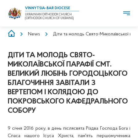
VINNYTSIA-BAR DIOCESE
UKRAINIAN ORTHODOX CHURCH
(ORTHODOX CHURCH OF UKRAINE)
BREADCRUMB
News
Діти та молодь Свято-Миколаївської па
ДІТИ ТА МОЛОДЬ СВЯТО-
МИКОЛАЇВСЬКОЇ ПАРАФІЇ СМТ.
ВЕЛИКИЙ ЛЮБІНЬ ГОРОДОЦЬКОГО
БЛАГОЧИННЯ ЗАВІТАЛИ З
ВЕРТЕПОМ І КОЛЯДОЮ ДО
ПОКРОВСЬКОГО КАФЕДРАЛЬНОГО
СОБОРУ
9 січня 2016 року, в день післясвята Різдва Господа Бога і
Спаса нашого Ісуса Христа, пам'ять першомученика