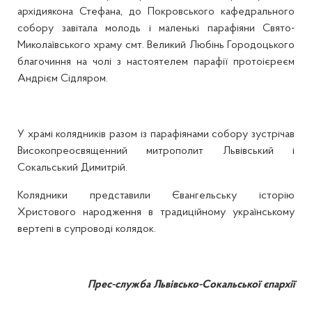
архідиякона Стефана, до Покровського кафедрального
собору завітала молодь і маленькі парафіяни Свято-
Миколаївського храму смт. Великий Любінь Городоцького
благочиння на чолі з настоятелем парафії протоієреєм
Андрієм Сідляром.
У храмі колядників разом із парафіянами собору зустрічав
Високопреосвященний митрополит Львівський і
Сокальський Димитрій.
Колядники представили Євангельську історію
Христового народження в традиційному українському
вертепі в супроводі колядок.
Прес-служба Львівсько-Сокальської єпархії