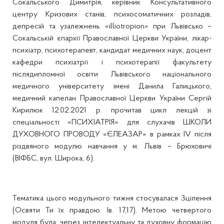
Сокальського Димитрія, керівник Консультативного
центру Кризових станів, психосоматичних розладів,
депресій та узалежнень «illiotropion» при Львівсько –
Сокальській єпархії Православної Церкви України, лікар-
психіатр, психотерапевт, кандидат медичних наук, доцент
кафедри психіатрії і психотерапії факультету
післядипломної освіти Львівського національного
медичного університету імені Данила Галицького,
медичний капелан Православної Церкви України Сергій
Кирилюк 12.02.2021 р. прочитав цикл лекцій зі
спеціальності «ПСИХІАТРІЯ» для слухачів ШКОЛИ
ДУХОВНОГО ПРОВОДУ «ЄЛЕАЗАР» в рамках IV після
різдвяного модулю навчання у м. Львів – Брюховичі
(ВІФБС, вул. Широка, 6).
Тематика цього модульного тижня стосувалася Зцілення
(Освяти Ти їх правдою. Ів. 17,17). Метою четвертого
модуля була: через інтелектуальну та духовну формацію