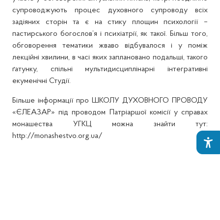
супроводжують процес духовного супроводу всіх
задіяних сторін та є на стику площин психології –
пастирського богослов’я і психіатрії, як такої. Більш того,
обговорення тематики жваво відбувалося і у поміж
лекційні хвилини, в часі яких заплановано подальші, такого
ґатунку, спільні мультидисциплінарні інтегративні
екуменічні Студії.
Більше інформації про ШКОЛУ ДУХОВНОГО ПРОВОДУ
«ЄЛЕАЗАР» під проводом Патріаршої комісії у справах
монашества УГКЦ можна знайти тут:
http://monashestvo.org.ua/