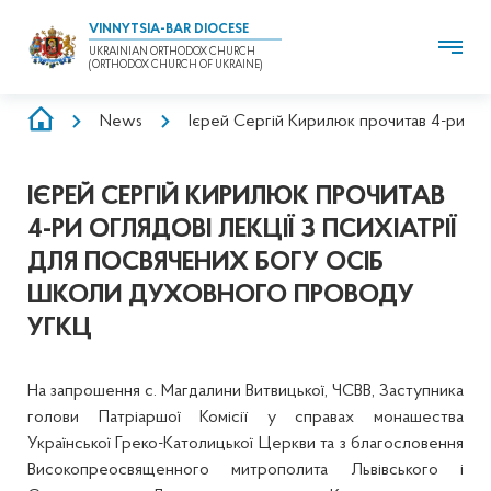
VINNYTSIA-BAR DIOCESE
UKRAINIAN ORTHODOX CHURCH
(ORTHODOX CHURCH OF UKRAINE)
BREADCRUMB
News
Ієрей Сергій Кирилюк прочитав 4-ри огл
ІЄРЕЙ СЕРГІЙ КИРИЛЮК ПРОЧИТАВ
4-РИ ОГЛЯДОВІ ЛЕКЦІЇ З ПСИХІАТРІЇ
ДЛЯ ПОСВЯЧЕНИХ БОГУ ОСІБ
ШКОЛИ ДУХОВНОГО ПРОВОДУ
УГКЦ
На запрошення с. Магдалини Витвицької, ЧСВВ, Заступника
голови Патріаршої Комісії у справах монашества
Української Греко-Католицької Церкви та з благословення
Високопреосвященного митрополита Львівського і