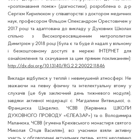
«розпізнавання поміж» (діагностики), розроблена о. д-р
Сергієм Кирилюком у співавторстві з доктором медичних
наук, професором Фільцом Олександром Орестовичем у
2017 році та адаптована до викладу у Духовних Школах
спільно з Високопреосвященним митрополитом
Димитрієм у 2018 році (була є та буде й надалі у вільному
і безкоштовному доступі в мережі ІНТЕРНЕТ для
ознайомлення та скачування за цим прямим покликанням):
http://dx.doi.org/10.13140/RG.2.2.20022.11846
Виклади відбулися у теплій і невимушеній атмосфері. Не
зважаючи на певну фізичну та інтелектуальну втому у
слухачів (це був заключний день тижневого модуля),
завдяки активної модерації с. Магдалини Витвицької, о.
Франциска Шиделко, ЧСВВ (Керівника ШКОЛИ
ДУХОВНОГО ПРОВОДУ «ЄЛЕАЗАР») та о. Володимира
Маланюка, ЧСВВ (ігумена Крехівського монастиря святого
Миколая Отців Василіян), всі учасники взяли активну
участь у обговоренні актуальних питань, котрі неодмінно