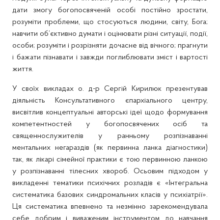
дати змогу богопосвяченій особі постійно зростати,
розуміти проблеми, що стосуються людини, світу, Бога;
навчити об’єктивно думати і оцінювати різні ситуації, події,
особи; розуміти і розрізняти дочасне від вічного; прагнути
і бажати пізнавати і завжди поглиблювати зміст і вартості
життя.
У своїх викладах о. д-р Сергій Кирилюк презентував
діяльність Консультативного єпархіального центру,
висвітлив концептуальні авторські ідеї щодо формування
компетентностей у богопосвячених осіб та
священнослужителів у ранньому розпізнаванні
ментальних негараздів (як первинна ланка діагностики)
так, як лікарі сімейної практики є тою первинною ланкою
у розпізнаванні тілесних хвороб. Осьовим підходом у
викладенні тематики психічних розладів є «Інтегральна
систематика базових синдромальних класів у психіатрії».
Ця систематика впевнено та незмінно зарекомендувала
себе добрим і виваженим інструментом до навчання