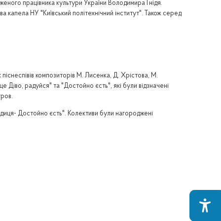
луженого працівника культури України Володимира Гнідя.
ва капела НУ "Київський політехнічний інститут". Також серед
піснеспівів композиторів М. Лисенка, Д. Хрістова, М.
 Діво, радуйся" та "Достойно єсть", які були відзначені
ров.
диця- Достойно єсть". Колективи були нагороджені