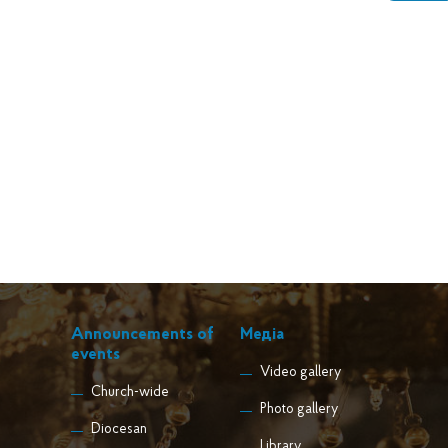
Announcements of
Медіа
events
Video gallery
Church-wide
Photo gallery
Diocesan
Library