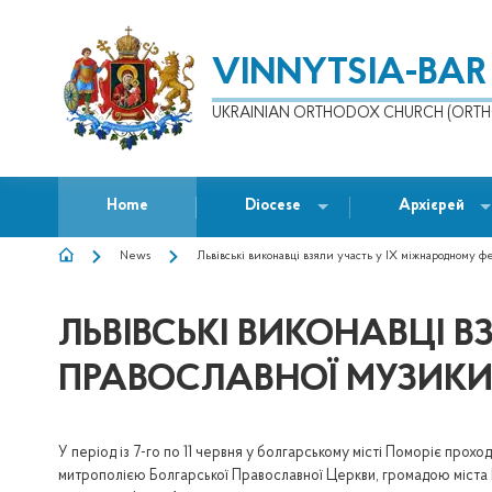
VINNYTSIA-BAR
UKRAINIAN ORTHODOX CHURCH (ORTH
Home
Diocese
Архієрей
News
Львівські виконавці взяли участь у IX міжнародному фе
BREADCRUMB
ЛЬВІВСЬКІ ВИКОНАВЦІ 
ПРАВОСЛАВНОЇ МУЗИКИ 
У період із 7-го по 11 червня у болгарському місті Поморіє прох
митрополією Болгарської Православної Церкви, громадою міста 