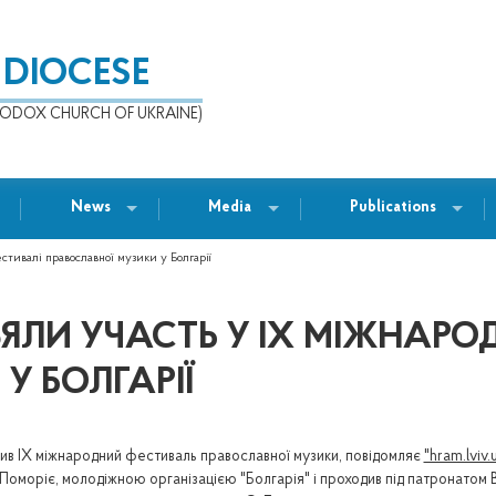
 DIOCESE
ODOX CHURCH OF UKRAINE)
News
Media
Publications
стивалі православної музики у Болгарії
ВЗЯЛИ УЧАСТЬ У IX МІЖНАР
У БОЛГАРІЇ
одив IX міжнародний фестиваль православної музики, повідомляє
"hram.lviv.
Поморіє, молодіжною організацією "Болгарія" і проходив під патронатом