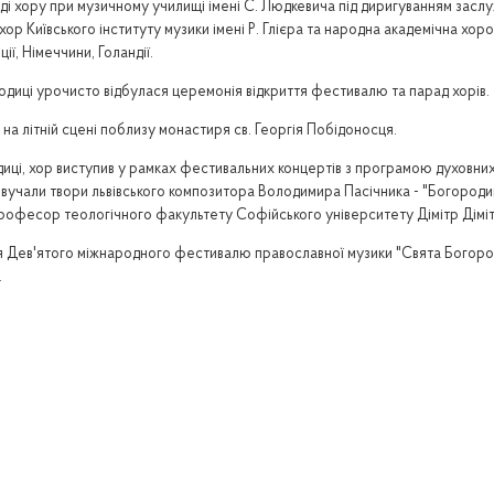
складі хору при музичному училищі імені C. Людкевича під диригуванням зас
ор Київського інституту музики імені Р. Глієра та народна академічна хоро
ції, Німеччини, Голандії.
одиці урочисто відбулася церемонія відкриття фестивалю та парад хорів.
в на літній сцені поблизу монастиря св. Георгія Побідоносця.
одиці, хор виступив у рамках фестивальних концертів з програмою духовних 
вучали твори львівського композитора Володимира Пасічника - "Богородице
офесор теологічного факультету Софійського університету Дімітр Діміт
тя Дев'ятого міжнародного фестивалю православної музики "Свята Богоро
.