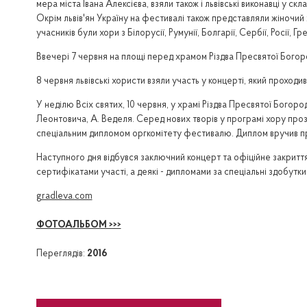
мера міста Івана Алексієва, взяли також і львівські виконавці у 
Окрім львів'ян Україну на фестивалі також представляли жіночий х
учасників були хори з Білорусії, Румунії, Болгарії, Сербії, Росії, Гре
Ввечері 7 червня на площі перед храмом Різдва Пресвятої Богор
8 червня львівські хористи взяли участь у концерті, який проходи
У неділю Всіх святих, 10 червня, у храмі Різдва Пресвятої Богор
Леонтовича, А. Веделя. Серед нових творів у програмі хору проз
спеціальним дипломом оргкомітету фестивалю. Диплом вручив пр
Наступного дня відбувся заключний концерт та офіційне закрит
сертифікатами участі, а деякі - дипломами за спеціальні здобутки
gradleva.com
ФОТОАЛЬБОМ >>>
Переглядів:
2016