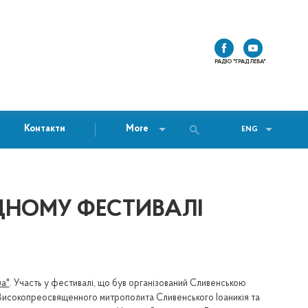
РАДІО "ГРАД ЛЕВА"
Контакти
More
ENG
ОДНОМУ ФЕСТИВАЛІ
ua"
. Участь у фестивалі, що був організований Сливенською
 Високопреосвященного митрополита Cливенського Іоаникія та