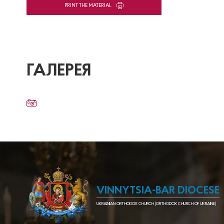
PRINT THE MATERIAL
ГАЛЕРЕЯ
VINNYTSIA-BAR DIOCESE
UKRAINIAN ORTHODOX CHURCH (ORTHODOX CHURCH OF UKRAINE)