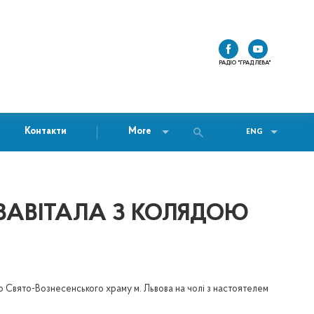
РАДІО "ГРАД ЛЕВА"
Контакти
More
ENG
 ЗАВІТАЛА З КОЛЯДОЮ
р Свято-Вознесенського храму м. Львова на чолі з настоятелем