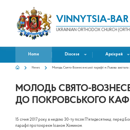
VINNYTSIA-BAR
UKRAINIAN ORTHODOX CHURCH (ORTH
Home
Diocese
Архієрей
News
Молодь Свято-Вознесенської парафії м.Львова завітала 
BREADCRUMB
МОЛОДЬ СВЯТО-ВОЗНЕСЕ
ДО ПОКРОВСЬКОГО КАФ
15 січня 2017 року, в неділю 30-ту після П'ятидесятниці, перед Б
парафії протоієреєм Іоаном Хомином.