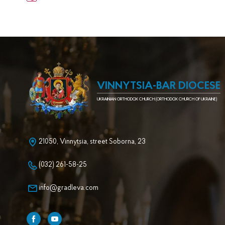
VINNYTSIA-BAR DIOCESE
UKRAINIAN ORTHODOX CHURCH (ORTHODOX CHURCH OF UKRAINE)
21050, Vinnytsia, street Soborna, 23
(032) 261-58-25
info@gradleva.com