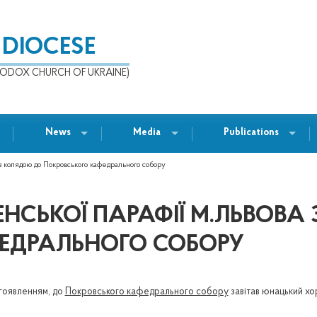
 DIOCESE
ODOX CHURCH OF UKRAINE)
News
Media
Publications
з колядою до Покровського кафедрального собору
НСЬКОЇ ПАРАФІЇ М.ЛЬВОВА
ЕДРАЛЬНОГО СОБОРУ
огоявленням, до
Покровського кафедрального собору
завітав юнацький хо