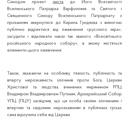
Синодом проект
листа
до Його Всесвятості
Вселенського Патріарха Варфоломія та Святого і
Священного Синоду Вселенського Патріархату з
проханням звернутися до Кирила Гундяєва з вимогою
публічно відректися від лжевчення «русского міра»,
засудити і відкликати наказ так званого «Всесвітнього
російського народного собору», в якому містяться
елементи цього лжевчення.
Також, зважаючи на особливу тяжкість, публічність та
вперту нерозкаяність злочинів проти Бога, Церкви
Христової та людства, вчинених мирянином РПЦ
Владіміром Владіміровічєм Путіним, Архієрейський Собор
УПЦ (ПЦУ) засвідчив, що ця особа своїми злочинами і
впертим та свідомим нерозкаянням в публічних гріхах
сама відлучила себе від Церкви.