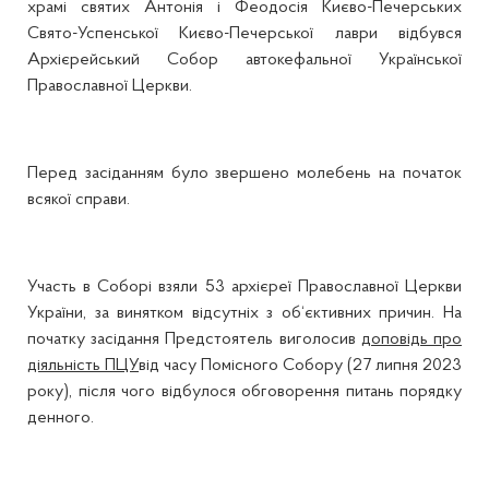
храмі святих Антонія і Феодосія Києво-Печерських
Свято-Успенської Києво-Печерської лаври відбувся
Архієрейський Собор автокефальної Української
Православної Церкви.
Перед засіданням було звершено молебень на початок
всякої справи.
Участь в Соборі взяли 53 архієреї Православної Церкви
України, за винятком відсутніх з об‘єктивних причин. На
початку засідання Предстоятель виголосив
доповідь про
діяльність ПЦУ
від часу Помісного Собору (27 липня 2023
року), після чого відбулося обговорення питань порядку
денного.