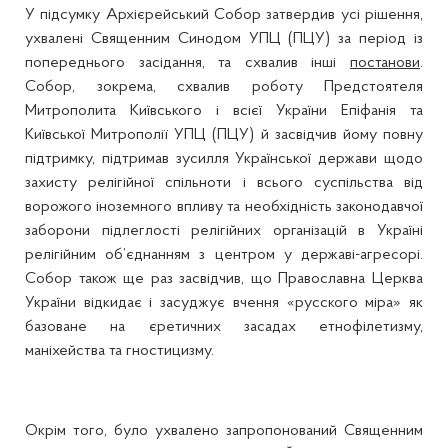
У підсумку Архієрейський Собор затвердив усі рішення,
ухвалені Священним Синодом УПЦ (ПЦУ) за період із
попереднього засідання, та схвалив інші
постанови
.
Собор, зокрема, схвалив роботу Предстоятеля
Митрополита Київського і всієї України Епіфанія та
Київської Митрополії УПЦ (ПЦУ) й засвідчив йому повну
підтримку, підтримав зусилля Української держави щодо
захисту релігійної спільноти і всього суспільства від
ворожого іноземного впливу та необхідність законодавчої
заборони підлеглості релігійних організацій в Україні
релігійним об’єднанням з центром у державі-агресорі.
Собор також ще раз засвідчив, що Православна Церква
України відкидає і засуджує вчення «русского міра» як
базоване на єретичних засадах етнофілетизму,
маніхейства та гностицизму.
Окрім того, було ухвалено запропонований Священним