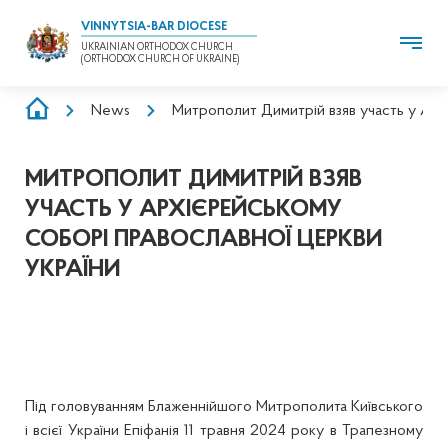
VINNYTSIA-BAR DIOCESE
UKRAINIAN ORTHODOX CHURCH
(ORTHODOX CHURCH OF UKRAINE)
BREADCRUMB
News
Митрополит Димитрій взяв участь у Ар
МИТРОПОЛИТ ДИМИТРІЙ ВЗЯВ
УЧАСТЬ У АРХІЄРЕЙСЬКОМУ
СОБОРІ ПРАВОСЛАВНОЇ ЦЕРКВИ
УКРАЇНИ
Під головуванням Блаженнійшого Митрополита Київського
і всієї України Епіфанія 11 травня 2024 року в Трапезному