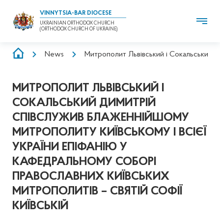
VINNYTSIA-BAR DIOCESE
UKRAINIAN ORTHODOX CHURCH
(ORTHODOX CHURCH OF UKRAINE)
BREADCRUMB
News
Митрополит Львівський і Сокальський Ди
МИТРОПОЛИТ ЛЬВІВСЬКИЙ І
СОКАЛЬСЬКИЙ ДИМИТРІЙ
СПІВСЛУЖИВ БЛАЖЕННІЙШОМУ
МИТРОПОЛИТУ КИЇВСЬКОМУ І ВСІЄЇ
УКРАЇНИ ЕПІФАНІЮ У
КАФЕДРАЛЬНОМУ СОБОРІ
ПРАВОСЛАВНИХ КИЇВСЬКИХ
МИТРОПОЛИТІВ – СВЯТІЙ СОФІЇ
КИЇВСЬКІЙ