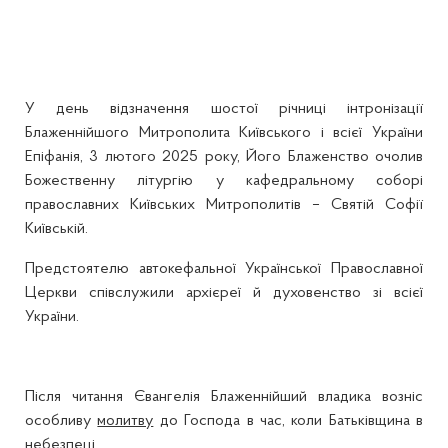
У день відзначення шостої річниці інтронізації
Блаженнійшого Митрополита Київського і всієї України
Епіфанія, 3 лютого 2025 року, Його Блаженство очолив
Божественну літургію у кафедральному соборі
православних Київських Митрополитів – Святій Софії
Київській.
Предстоятелю автокефальної Української Православної
Церкви співслужили архієреї й духовенство зі всієї
України.
Після читання Євангелія Блаженнійший владика возніс
особливу
молитву
до Господа в час, коли Батьківщина в
небезпеці.