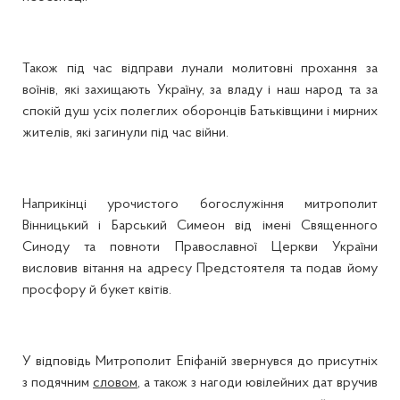
Також під час відправи лунали молитовні прохання за
воїнів, які захищають Україну, за владу і наш народ та за
спокій душ усіх полеглих оборонців Батьківщини і мирних
жителів, які загинули під час війни.
Наприкінці урочистого богослужіння митрополит
Вінницький і Барський Симеон від імені Священного
Синоду та повноти Православної Церкви України
висловив вітання на адресу Предстоятеля та подав йому
просфору й букет квітів.
У відповідь Митрополит Епіфаній звернувся до присутніх
з подячним
словом
, а також з нагоди ювілейних дат вручив