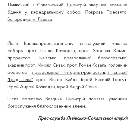
Львівський і Сокальський Димитрій звершив всенінче
бдіння у
кафедральному соборі Покрова Пресвятої
Богородиці м. Львова
.
Його Високопреосвященству співслужили: ключар
собору прот. Павло Кочкодан, прот. Ярослав Хомин,
проректор
Львівської православної богословської
академії
прот. Михаїл Сивак, прот. Роман Коваль, головний
редактор
православної інтернет-радіостанції єпархії
"Град Лева"
прот. Віктор Кайда, ієрей Василій Горгут,
ієрей Андрій Кочкодан, ієрей Андрій Сенів.
Після полієлею Владика Димитрій помазав учасників
богослужіння благословенним єлеєм.
Прес-служба Львівсько-Сокальської єпархії