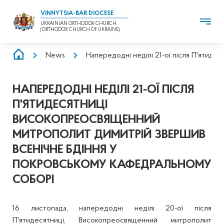
VINNYTSIA-BAR DIOCESE
UKRAINIAN ORTHODOX CHURCH
(ORTHODOX CHURCH OF UKRAINE)
BREADCRUMB
News
Напередодні неділі 21-ої після П'ятид
НАПЕРЕДОДНІ НЕДІЛІ 21-ОЇ ПІСЛЯ
П'ЯТИДЕСЯТНИЦІ
ВИСОКОПРЕОСВЯЩЕННИЙ
МИТРОПОЛИТ ДИМИТРІЙ ЗВЕРШИВ
ВСЕНІЧНЕ БДІННЯ У
ПОКРОВСЬКОМУ КАФЕДРАЛЬНОМУ
СОБОРІ
16 листопада, напередодні неділі 20-ої після
П'ятидесятниці, Високопреосвященний митрополит