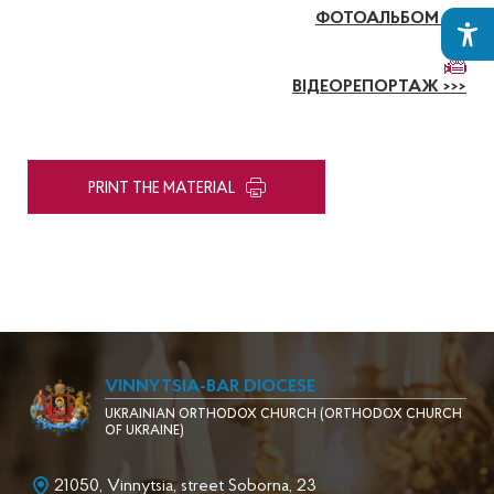
ФОТОАЛЬБОМ >>>
ВІДЕОРЕПОРТАЖ >>>
PRINT THE MATERIAL
VINNYTSIA-BAR DIOCESE
UKRAINIAN ORTHODOX CHURCH (ORTHODOX CHURCH
OF UKRAINE)
21050, Vinnytsia, street Soborna, 23