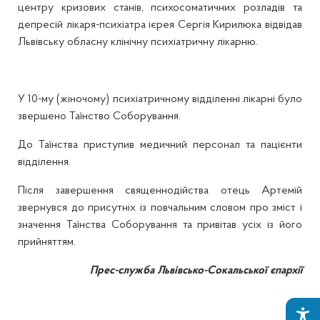
центру кризових станів, психосоматичних розладів та
депресій лікаря-психіатра ієрея Сергія Кирилюка відвідав
Львівську обласну клінічну психіатричну лікарню.
У 10-му (жіночому) психіатричному відділенні лікарні було
звершено Таїнство Соборування.
До Таїнства приступив медичний персонал та пацієнти
відділення.
Після завершення священнодійства отець Артемій
звернувся до присутніх із повчальним словом про зміст і
значення Таїнства Соборування та привітав усіх із його
прийняттям.
Прес-служба Львівсько-Сокальської єпархії