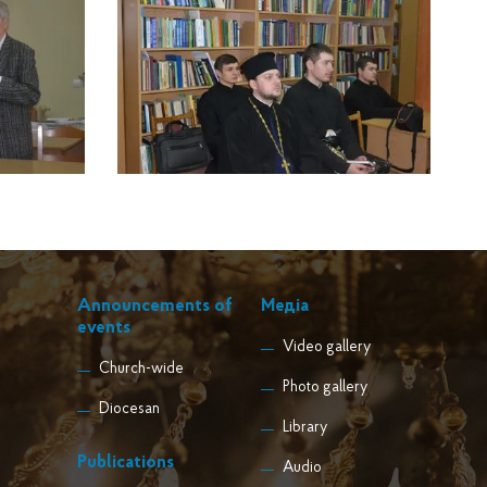
Announcements of
Медіа
events
Video gallery
Church-wide
Photo gallery
Diocesan
Library
Publications
Audio