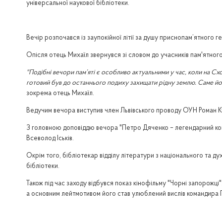
універсальної наукової бібліотеки.
Вечір розпочався із заупокійної літії за душу приснопам’ятного 
Опісля отець Михаїл звернувся зі словом до учасників пам'ятного
"Подібні вечори пам’яті є особливо актуальними у час, коли на Сх
готовий був до останнього подиху захищати рідну землю. Саме йо
зокрема отець Михаїл.
Ведучим вечора виступив член Львівського проводу ОУН Роман К
З головною доповіддю вечора "Петро Дяченко – легендарний ком
Всеволод Іськів.
Окрім того, бібліотекар відділу літератури з національного та 
бібліотеки.
Також під час заходу відбувся показ кінофільму "Чорні запорожці"
а основним лейтмотивом його став улюблений вислів командира П