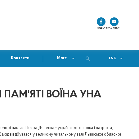
РАДІО "ГРАД ЛЕВА"
Контакти
More
ENG
І ПАМ'ЯТІ ВОЇНА УНА
ечорі пам’яті Петра Дяченка - українського вояка і патріота,
 Захід вівдбувався у великому читальному залі Львівської обласної