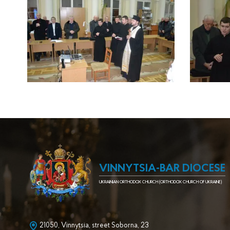
VINNYTSIA-BAR DIOCESE
UKRAINIAN ORTHODOX CHURCH (ORTHODOX CHURCH OF UKRAINE)
21050, Vinnytsia, street Soborna, 23