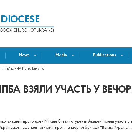
 DIOCESE
ODOX CHURCH OF UKRAINE)
News
Media
Publications
м'яті воїна УНА Петра Дяченка
ЛПБА ВЗЯЛИ УЧАСТЬ У ВЕЧОР
ої академії протоієрей Михаїл Сивак і студенти Академії взяли участь у в
 Української Національної Армії, протипанцерної бригади ''Вільна Україна''.