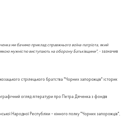
Дяченка ми бачимо приклад справжнього воїна-патріота, який
абиякою мужністю виступають на оборону Батьківщини"
, - зазначив
озацького стрілецького братства "Чорних запорожців" історик
ліографічний огляд літератури про Петра Дяченка з фондів
їнської Народної Республіки – кінного полку "Чорних запорожців",