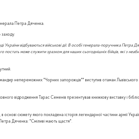
генерала Петра Дяченка.
 заходу.
оді України відбуваються військові дії. В особі генерала-поручника Петра 
го постать може служити зразком для наших сьогоднішніх бійців, які з не
утний.
андир непереможних "Чорних запорожців"" виступив отаман Львівського к
духовного відродження Тарас Семенів презентував книжкову виставку і біб
, в основі сюжету якого покладена історія легендарної частини армії Укра
етра Дяченка: "Сміливі мають щастя".