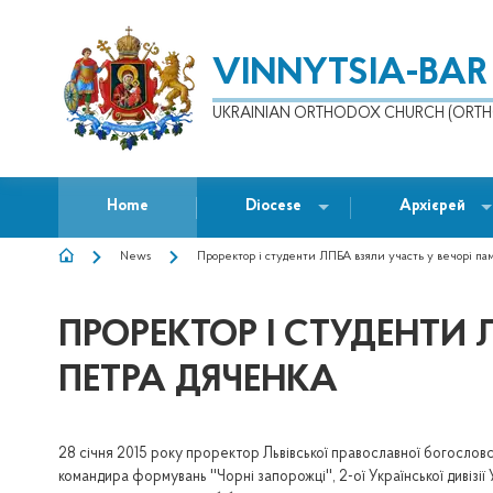
VINNYTSIA-BAR
UKRAINIAN ORTHODOX CHURCH (ORTH
Home
Diocese
Архієрей
News
Проректор і студенти ЛПБА взяли участь у вечорі па
BREADCRUMB
ПРОРЕКТОР І СТУДЕНТИ 
ПЕТРА ДЯЧЕНКА
28 січня 2015 року проректор Львівської православної богословськ
командира формувань ''Чорні запорожці'', 2-ої Української дивізії