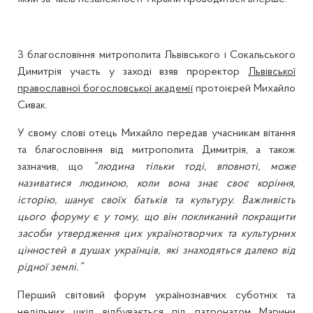
З благословіння митрополита Львівського і Сокальського
Димитрія участь у заході взяв проректор
Львівської
православної богословської академії
протоієрей Михайло
Сивак.
У свому слові отець Михайло передав учасникам вітання
та благословіння від митрополита Димитрія, а також
зазначив, що
“людина тільки тоді, вповноті, може
називатися людиною, коли вона знає своє коріння,
історію, шанує своїх батьків та культуру. Важливість
цього форуму є у тому, що він покликаний покращити
засоби утвердження цих українотворчих та культурних
цінностей в душах українців, які знаходяться далеко від
рідної землі.”
Перший світовий форум українознавчих суботніх та
недільних шкіл відбувається під патронатом Марини