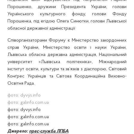
Порошенко, дружини Президента України, голови
Українського культурного фонду, голови Фонду
Порошенка, під егідою Олега Синютки, голови Львівської
обласної державної адміністрації
Співорганізаторами Форуму є Міністерство закордонних
справ України, Міністерство освіти і науки України,
Львівська обласна державна адміністрація, Національний
університет «Львівська політехніка», Міжнародний
інститут освіти, культури та зв’язків з діаспорою, Світовий
Конґрес Українців та Світова Координаційна Виховно-
Освітня Рада.
фото: dyvys.info
фото: galinfo.com.ua
фото: dyvys.info
фото: galinfo.com.ua
фото: galinfo.com.ua
Джерело:
прес-служба ЛПБА