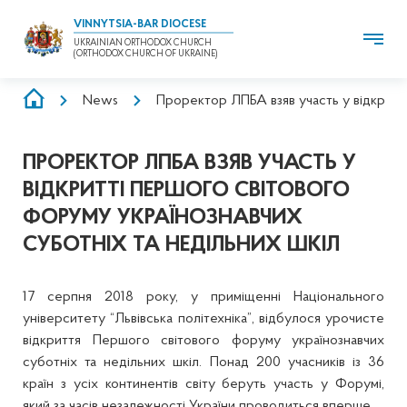
VINNYTSIA-BAR DIOCESE
UKRAINIAN ORTHODOX CHURCH
(ORTHODOX CHURCH OF UKRAINE)
BREADCRUMB
News
Проректор ЛПБА взяв участь у відкритт
ПРОРЕКТОР ЛПБА ВЗЯВ УЧАСТЬ У
ВІДКРИТТІ ПЕРШОГО СВІТОВОГО
ФОРУМУ УКРАЇНОЗНАВЧИХ
СУБОТНІХ ТА НЕДІЛЬНИХ ШКІЛ
17 серпня 2018 року, у приміщенні Національного
університету “Львівська політехніка”, відбулося урочисте
відкриття Першого світового форуму українознавчих
суботніх та недільних шкіл. Понад 200 учасників із 36
країн з усіх континентів світу беруть участь у Форумі,
який за часів незалежності України проводиться вперше.