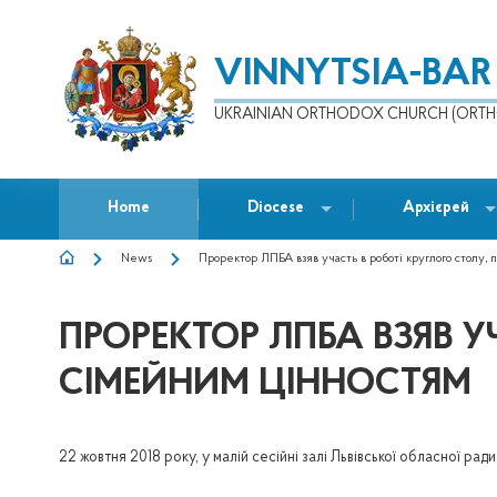
VINNYTSIA-BAR
UKRAINIAN ORTHODOX CHURCH (ORTH
Home
Diocese
Архієрей
News
Проректор ЛПБА взяв участь в роботі круглого столу
BREADCRUMB
ПРОРЕКТОР ЛПБА ВЗЯВ У
СІМЕЙНИМ ЦІННОСТЯМ
22 жовтня 2018 року, у малій сесійні залі Львівської обласної ради