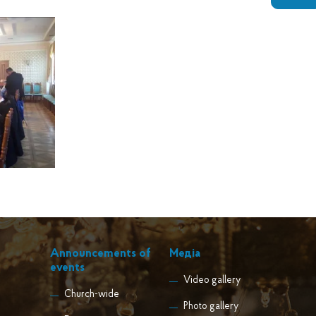
Announcements of
Медіа
events
Video gallery
Church-wide
Photo gallery