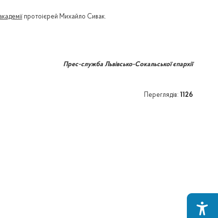
академії
протоієрей Михайло Сивак.
Прес-служба Львівсько-Сокальської єпархії
Переглядів:
1126