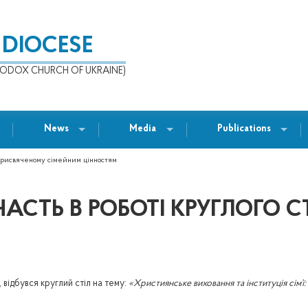
 DIOCESE
ODOX CHURCH OF UKRAINE)
News
Media
Publications
, присвяченому сімейним цінностям
ЧАСТЬ В РОБОТІ КРУГЛОГО 
, відбувся круглий стіл на тему:
«Християнське виховання та інституція сім’ї: