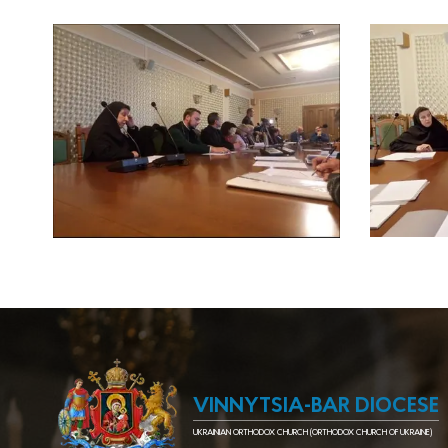
VINNYTSIA-BAR DIOCESE
UKRAINIAN ORTHODOX CHURCH (ORTHODOX CHURCH OF UKRAINE)