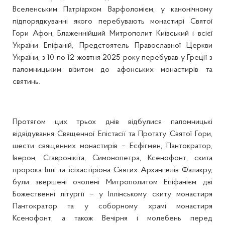
Вселенським Патріархом Варфоломієм, у канонічному
підпорядкуванні якого перебувають монастирі Святої
Гори Афон, Блаженнійший Митрополит Київський і всієї
України Епіфаній, Предстоятель Православної Церкви
України, з 10 по 12 жовтня 2025 року перебував у Греції з
паломницьким візитом до афонських монастирів та
святинь.
Протягом цих трьох днів відбулися паломницькі
відвідування Священної Епістасії та Протату Святої Гори,
шести священних монастирів – Есфігмен, Пантократор,
Іверон, Ставронікіта, Симонопетра, Ксенофонт, скита
пророка Іллі та ісіхастіріона Святих Архангелів Фалакру,
були звершені очолені Митрополитом Епіфанієм дві
Божественні літургії – у Іллінському скиту монастиря
Пантократор та у соборному храмі монастиря
Ксенофонт, а також Вечірня і молебень перед