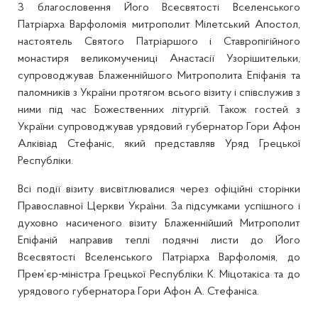
З благословення Його Всесвятості Вселенського
Патріарха Варфоломія митрополит Мілетський Апостол,
настоятель Святого Патріаршого і Ставропігійного
монастиря великомучениці Анастасії Узорішительки,
супроводжував Блаженнійшого Митрополита Епіфанія та
паломників з України протягом всього візиту і співслужив з
ними під час Божественних літургій. Також гостей з
України супроводжував урядовий губернатор Гори Афон
Алківіад Стефаніс, який представляв Уряд Грецької
Республіки.
Всі події візиту висвітлювалися через офіційні сторінки
Православної Церкви України. За підсумками успішного і
духовно насиченого візиту Блаженнійший Митрополит
Епіфаній направив теплі подячні листи до Його
Всесвятості Вселенського Патріарха Варфоломія, до
Прем’єр-міністра Грецької Республіки К. Міцотакіса та до
урядового губернатора Гори Афон А. Стефаніса.