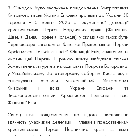
3. Синодом було заслухане повідомлення Митрополита
Київського і всієї України Епіфанія про візит до України 30
вересня – 5 жовтня 2025 р. екуменічної делегації
християнських Церков Нордичних країн (Фінляндія,
Швеція, Данія, Норвегія, Ісландія), у складі якої також були
Першоієрарх автономної Фінської Православної Церкви
Архієпископ Гельсінкі і всієї Фінляндії Елія, священик та
миряни цієї Церкви. В рамках візиту відбулася спільна
Божественна літургія з нагоди свята Покрова Богородиці
у Михайлівському Золотоверхому соборі м. Києва, яку в
співслужінні очолили Блаженнійший Митрополит
Київський і всієї України Епіфаній та
Високопреосвященний Архієпископ Гельсінкі і всієї
Фінляндії Елія.
Синод взяв повідомлення до відома, висловивши
вдячність учасникам делегації – главам і представникам
християнських Церков Нордичних країн за візит