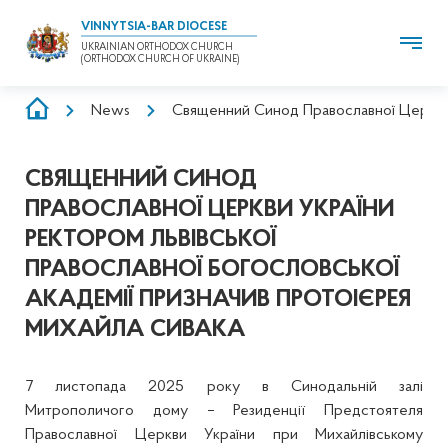
VINNYTSIA-BAR DIOCESE
UKRAINIAN ORTHODOX CHURCH
(ORTHODOX CHURCH OF UKRAINE)
BREADCRUMB
News
Священний Синод Православної Церкви У
СВЯЩЕННИЙ СИНОД
ПРАВОСЛАВНОЇ ЦЕРКВИ УКРАЇНИ
РЕКТОРОМ ЛЬВІВСЬКОЇ
ПРАВОСЛАВНОЇ БОГОСЛОВСЬКОЇ
АКАДЕМІЇ ПРИЗНАЧИВ ПРОТОІЄРЕЯ
МИХАЙЛА СИВАКА
7 листопада 2025 року в Синодальній залі
Митрополичого дому – Резиденції Предстоятеля
Православної Церкви України при Михайлівському