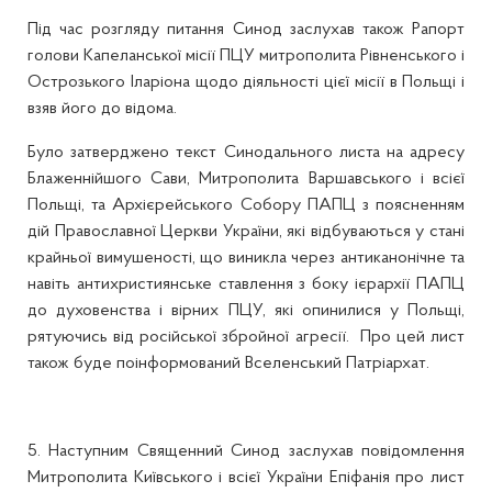
Під час розгляду питання Синод заслухав також Рапорт
голови Капеланської місії ПЦУ митрополита Рівненського і
Острозького Іларіона щодо діяльності цієї місії в Польщі і
взяв його до відома.
Було затверджено текст Синодального листа на адресу
Блаженнійшого Сави, Митрополита Варшавського і всієї
Польщі, та Архієрейського Собору ПАПЦ з поясненням
дій Православної Церкви України, які відбуваються у стані
крайньої вимушеності, що виникла через антиканонічне та
навіть антихристиянське ставлення з боку ієрархії ПАПЦ
до духовенства і вірних ПЦУ, які опинилися у Польщі,
рятуючись від російської збройної агресії. Про цей лист
також буде поінформований Вселенський Патріархат.
5. Наступним Священний Синод заслухав повідомлення
Митрополита Київського і всієї України Епіфанія про лист