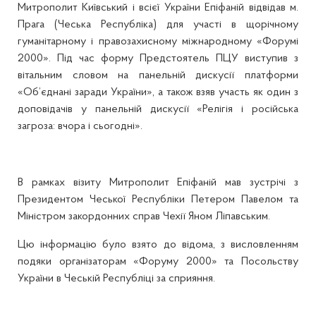
Митрополит Київський і всієї України Епіфаній відвідав м.
Прага (Чеська Республіка) для участі в щорічному
гуманітарному і правозахисному міжнародному «Форумі
2000». Під час форму Предстоятель ПЦУ виступив з
вітальним словом на панельній дискусії платформи
«Об’єднані заради України», а також взяв участь як один з
доповідачів у панельній дискусії «Релігія і російська
загроза: вчора і сьогодні».
В рамках візиту Митрополит Епіфаній мав зустрічі з
Президентом Чеської Республіки Петером Павелом та
Міністром закордонних справ Чехії Яном Ліпавським.
Цю інформацію було взято до відома, з висловленням
подяки організаторам «Форуму 2000» та Посольству
України в Чеській Республіці за сприяння.