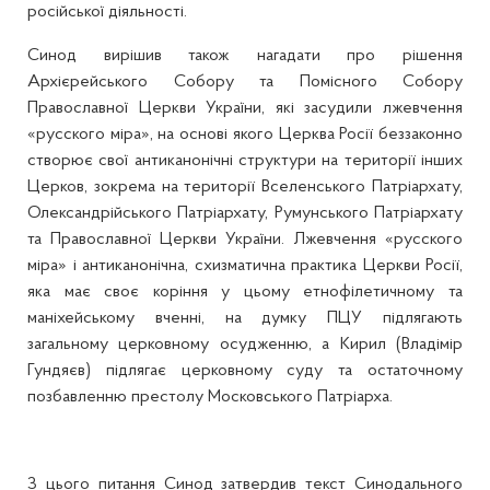
російської діяльності.
Синод вирішив також нагадати про рішення
Архієрейського Собору та Помісного Собору
Православної Церкви України, які засудили лжевчення
«русского міра», на основі якого Церква Росії беззаконно
створює свої антиканонічні структури на території інших
Церков, зокрема на території Вселенського Патріархату,
Олександрійського Патріархату, Румунського Патріархату
та Православної Церкви України. Лжевчення «русского
міра» і антиканонічна, схизматична практика Церкви Росії,
яка має своє коріння у цьому етнофілетичному та
маніхейському вченні, на думку ПЦУ підлягають
загальному церковному осудженню, а Кирил (Владімір
Гундяєв) підлягає церковному суду та остаточному
позбавленню престолу Московського Патріарха.
З цього питання Синод затвердив текст Синодального