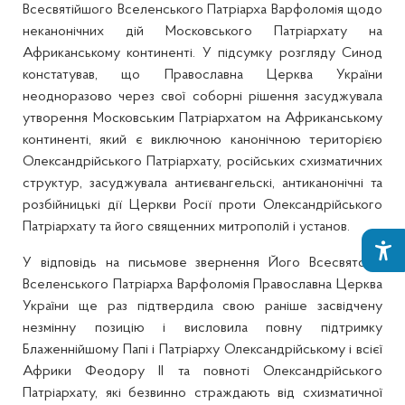
Всесвятійшого Вселенського Патріарха Варфоломія щодо
неканонічних дій Московського Патріархату на
Африканському континенті. У підсумку розгляду Синод
констатував, що Православна Церква України
неодноразово через свої соборні рішення засуджувала
утворення Московським Патріархатом на Африканському
континенті, який є виключною канонічною територією
Олександрійського Патріархату, російських схизматичних
структур, засуджувала антиєвангельскі, антиканонічні та
розбійницькі дії Церкви Росії проти Олександрійського
Патріархату та його священних митрополій і установ.
У відповідь на письмове звернення Його Всесвятості
Вселенського Патріарха Варфоломія Православна Церква
України ще раз підтвердила свою раніше засвідчену
незмінну позицію і висловила повну підтримку
Блаженнійшому Папі і Патріарху Олександрійському і всієї
Африки Феодору ІІ та повноті Олександрійського
Патріархату, які безвинно страждають від схизматичної