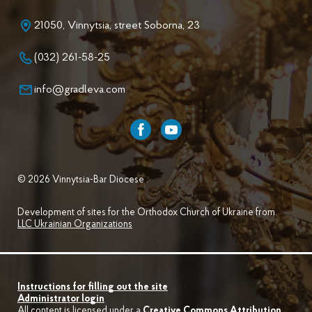
21050, Vinnytsia, street Soborna, 23
(032) 261-58-25
info@gradleva.com
© 2026 Vinnytsia-Bar Diocese .
Development of sites for the Orthodox Church of Ukraine from
LLC Ukrainian Organizations
Instructions for filling out the site
Administrator login
All content is licensed under a
Creative Commons Attribution