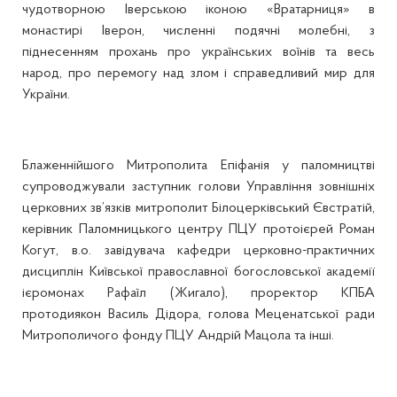
чудотворною Іверською іконою «Вратарниця» в
монастирі Іверон, численні подячні молебні, з
піднесенням прохань про українських воїнів та весь
народ, про перемогу над злом і справедливий мир для
України.
Блаженнійшого Митрополита Епіфанія у паломництві
супроводжували заступник голови Управління зовнішніх
церковних зв’язків митрополит Білоцерківський Євстратій,
керівник Паломницького центру ПЦУ протоієрей Роман
Когут, в.о. завідувача кафедри церковно-практичних
дисциплін Київської православної богословської академії
ієромонах Рафаїл (Жигало), проректор КПБА
протодиякон Василь Дідора, голова Меценатської ради
Митрополичого фонду ПЦУ Андрій Мацола та інші.