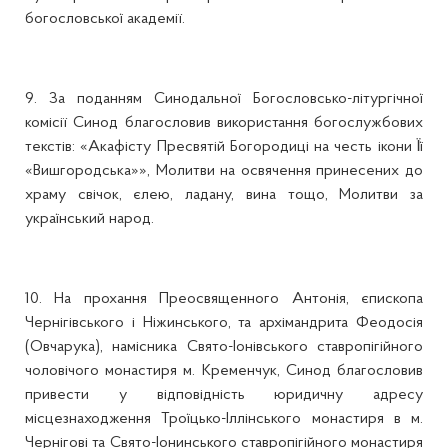
богословської академії.
9. За поданням Синодальної Богословсько-літургічної
комісії Синод благословив використання богослужбових
текстів: «Акафісту Пресвятій Богородиці на честь ікони Її
«Вишгородська»», Молитви на освячення принесених до
храму свічок, єлею, ладану, вина тощо, Молитви за
український народ.
10. На прохання Преосвященного Антонія, єпископа
Чернігівського і Ніжинського, та архімандрита Феодосія
(Овчарука), намісника Свято-Іонівського ставропігійного
чоловічого монастиря м. Кременчук, Синод благословив
привести у відповідність юридичну адресу
місцезнаходження Троїцько-Іллінського монастиря в м.
Чернігові та Свято-Іонинського ставропігійного монастиря