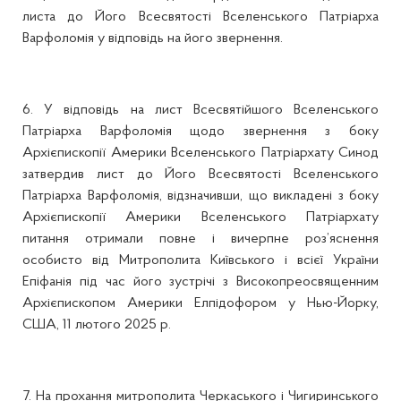
листа до Його Всесвятості Вселенського Патріарха
Варфоломія у відповідь на його звернення.
6. У відповідь на лист Всесвятійшого Вселенського
Патріарха Варфоломія щодо звернення з боку
Архієпископії Америки Вселенського Патріархату Синод
затвердив лист до Його Всесвятості Вселенського
Патріарха Варфоломія, відзначивши, що викладені з боку
Архієпископії Америки Вселенського Патріархату
питання отримали повне і вичерпне роз’яснення
особисто від Митрополита Київського і всієї України
Епіфанія під час його зустрічі з Високопреосвященним
Архієпископом Америки Елпідофором у Нью-Йорку,
США, 11 лютого 2025 р.
7. На прохання митрополита Черкаського і Чигиринського