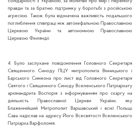
солідарності з Україною, за молитви про мир і перемогу
правди та за братню підтримку у боротьбі з російською
агресією. Також була відзначена важливість подальшого
поглиблення співпраці між автокефальною Православною
Церквою України та автономною Православною
Церквою Фінляндії.
4. Було заслухане повідомлення Головного Секретаря
Священного Синоду ПЦУ митрополита Вінницького і
Барського Симеона про лист від Головного Секретаря
Святого і Священного Синоду Вселенського Патріархату
архімандрита Воспорія з інформуванням про скаргу на
діяльність Православної Церкви України, яку
Блаженнійший Митрополит Варшавський і всієї Польщі
Сава надіслав на адресу Його Всесвятості Вселенського
Патріарха Варфоломія.