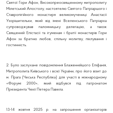
Святої Гори Афон, Високопреосвященному митрополиту
Мілетський Апостолу, настоятелю Святого Патріаршого і
Ставропігійного монастиря великомучениці Анастасії
Узорішительки, який від імені Вселенського Патріарха
супроводжував паломницьку делегацію, а також
Священній Епістасії та ігуменам і братії монастирів Гори
Афон за братню любов, спільну молитву, піклування і
гостинність.
2. Було заслухане повідомлення Блаженнійшого Епіфанія,
Митрополита Київського і всієї України, про його візит до
м. Прага (Чеська Республіка) для участі в міжнародному
«Форумі 2000», який відбувся під патронатом
Президента Чехії Петера Павела.
13-14 жовтня 2025 р. на запрошення організаторів