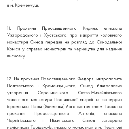
в м. Кременчуці.
11. Прохання Преосвященного Кирила, єпископа
Ужгородського і Хустського, про відкриття чоловічого
монастиря Синод передав на розгляд до Синодальної
Комісії у справах монастирів та чернецтва для надання
висновку.
12. На прохання Преосвященного Федора, митрополита
Полтавського і Кременчуцького, Синод благословив
утворення Сорочинського Свято-Михайлівського
чоловічого монастиря Полтавської єпархії та затвердив
ієромонаха Павла (Якименка) його настоятелем. Також на
прохання Преосвященного Антонія, єпископа
Чернігівського і Ніжинського, Синод затвердив
намісником Троїцько-Іллінського монастиря в м. Чернігові