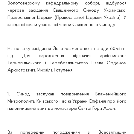
Золотоверхому кафедральному соборі, відбулося
чергове засідання Священного Синоду Української
Православної Церкви (Православної Церкви України). У
засіданні взяли участь всі члени Священного Синоду.
На початку засідання Його Блаженство з нагоди 60-ліття
від Дня народження відзначив архієпископа
Тернопільського і Теребовлянського Павла Орденом
Архистратига Михаїла I ступеня.
1. Синод заслухав повідомлення Блаженнійшого
Митрополита Київського і всієї України Епіфанія про його
паломницький візит до монастирів Святої Гори Афон.
За попереднім погодженням зі Всесвятійшим