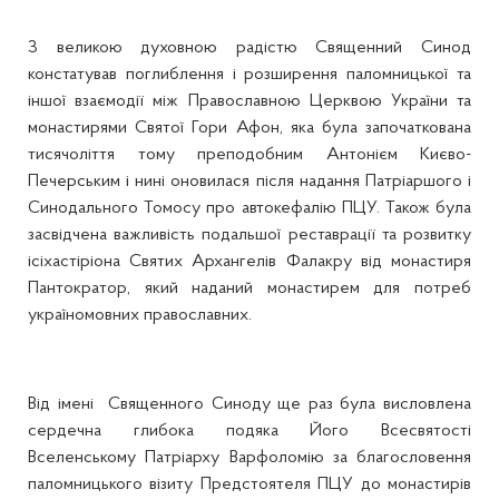
З великою духовною радістю Священний Синод
констатував поглиблення і розширення паломницької та
іншої взаємодії між Православною Церквою України та
монастирями Святої Гори Афон, яка була започаткована
тисячоліття тому преподобним Антонієм Києво-
Печерським і нині оновилася після надання Патріаршого і
Синодального Томосу про автокефалію ПЦУ. Також була
засвідчена важливість подальшої реставрації та розвитку
ісіхастіріона Святих Архангелів Фалакру від монастиря
Пантократор, який наданий монастирем для потреб
україномовних православних.
Від імені Священного Синоду ще раз була висловлена
сердечна глибока подяка Його Всесвятості
Вселенському Патріарху Варфоломію за благословення
паломницького візиту Предстоятеля ПЦУ до монастирів