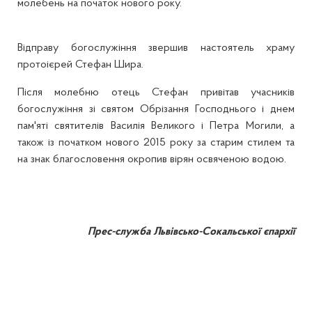
молебень на початок нового року.
Відправу богослужіння звершив настоятель храму
протоієрей Стефан Шира.
Після молебню отець Стефан привітав учасників
богослужіння зі святом Обрізання Господнього і днем
пам'яті святителів Василія Великого і Петра Могили, а
також із початком нового 2015 року за старим стилем та
на знак благословення окропив вірян освяченою водою.
Прес-служба Львівсько-Сокальської єпархії