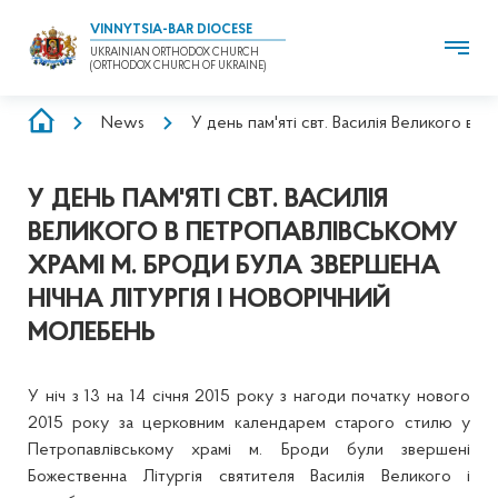
VINNYTSIA-BAR DIOCESE
UKRAINIAN ORTHODOX CHURCH
(ORTHODOX CHURCH OF UKRAINE)
BREADCRUMB
News
У день пам'яті свт. Василія Великого в 
У ДЕНЬ ПАМ'ЯТІ СВТ. ВАСИЛІЯ
ВЕЛИКОГО В ПЕТРОПАВЛІВСЬКОМУ
ХРАМІ М. БРОДИ БУЛА ЗВЕРШЕНА
НІЧНА ЛІТУРГІЯ І НОВОРІЧНИЙ
МОЛЕБЕНЬ
У ніч з 13 на 14 січня 2015 року з нагоди початку нового
2015 року за церковним календарем старого стилю у
Петропавлівському храмі м. Броди були звершені
Божественна Літургія святителя Василія Великого і