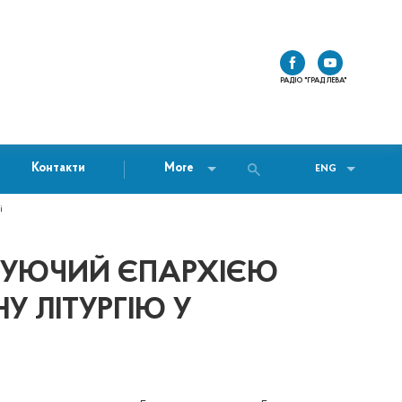
РАДІО "ГРАД ЛЕВА"
Контакти
More
ENG
і
КЕРУЮЧИЙ ЄПАРХІЄЮ
У ЛІТУРГІЮ У