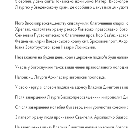
5 серпня, у день свята Почаївської ікони Божої Матері, Високоп
Літургію у Введенському храмі, де особливо шанується ця чудотв
Його Високопреосвященству співслужили: благочинний єпархії, 
Хрептак, настоятель храму, ректор
Львівської православної бого
Семенівка Пустомитівського благочиння прот. Ігор Сав'як, настоя
Феденьків, клірик Введенського храму смт. Брюховичі прот. Анд
Іоана Золотоустого ієрей Назарій Лозинський.
Незважаючи на будній день, храм і церковне подвір'я були наповн
Участь у богослужінні також взяли члени православного молодіжно
Наприкінці Літургії Архипастир
виголосив проповідь
.
У свою чергу, зі
словом подяки на адресу Владики Димитрія
за ві
Після завершення Літургії Високопреосвященний митрополит Дим
Опісля завершення молебня був звершений урочистий хресний хід
З паперті храму, після прочитання Євангелія, Архипастир благос
На завершення візиту Владика Димитрій наділив учасників богос