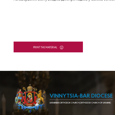
PRINT THE MATERIAL
VINNYTSIA-BAR DIOCESE
UKRAINIAN ORTHODOX CHURCH (ORTHODOX CHURCH OF UKRAINE)