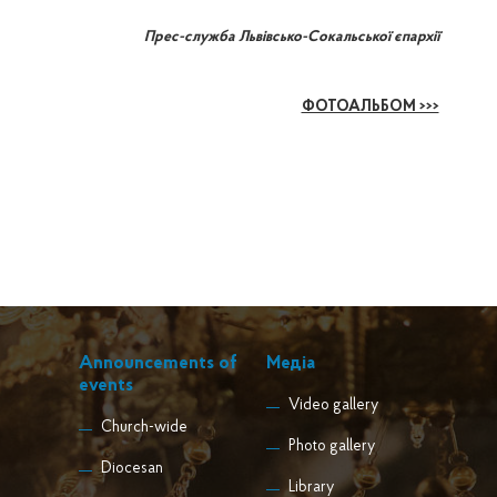
Прес-служба Львівсько-Сокальської єпархії
ФОТОАЛЬБОМ >>>
Announcements of
Медіа
events
Video gallery
Church-wide
Photo gallery
Diocesan
Library