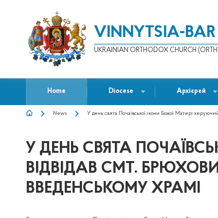
VINNYTSIA-BAR
UKRAINIAN ORTHODOX CHURCH (ORTH
Home
Diocese
Архієрей
News
У день свята Почаївської ікони Божої Матері керуючи
BREADCRUMB
У ДЕНЬ СВЯТА ПОЧАЇВС
ВІДВІДАВ СМТ. БРЮХОВИ
ВВЕДЕНСЬКОМУ ХРАМІ