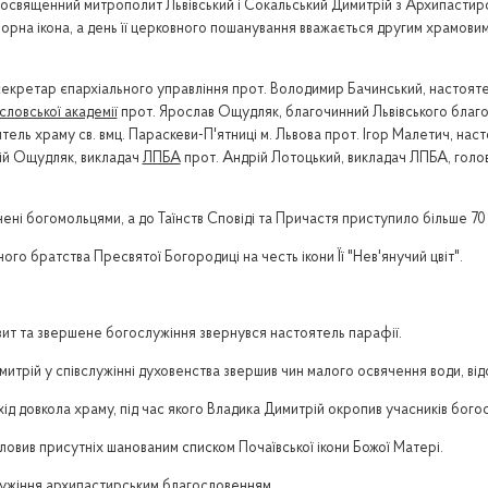
реосвященний митрополит Львівський і Сокальський Димитрій з Архипастирс
орна ікона, а день її церковного пошанування вважається другим храмовим
секретар єпархіального управління прот. Володимир Бачинський, настоят
словської академії
прот. Ярослав Ощудляк, благочинний Львівського благочи
тель храму св. вмц. Параскеви-П'ятниці м. Львова прот. Ігор Малетич, нас
рій Ощудляк, викладач
ЛПБА
прот. Андрій Лотоцький, викладач ЛПБА, гол
ені богомольцями, а до Таїнств Сповіді та Причастя приступило більше 70 
го братства Пресвятої Богородиці на честь ікони Її "Нев'янучий цвіт".
зит та звершене богослужіння звернувся настоятель парафії.
итрій у співслужінні духовенства звершив чин малого освячення води, ві
 довкола храму, під час якого Владика Димитрій окропив учасників бого
ловив присутніх шанованим списком Почаївської ікони Божої Матері.
лужіння архипастирським благословенням.