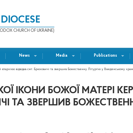
 DIOCESE
ODOX CHURCH OF UKRAINE)
News
Media
Publications
й єпархією відвідав смт. Брюховичі та звершив Божественну Літургію у Введенському храм
ЬКОЇ ІКОНИ БОЖОЇ МАТЕРІ 
ЧІ ТА ЗВЕРШИВ БОЖЕСТВЕНН