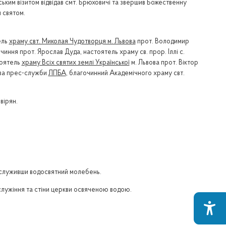
ьким візитом відвідав смт. Брюховичі та звершив Божественну
 святом.
ель
храму свт. Миколая Чудотворця м. Львова
прот. Володимир
ння прот. Ярослав Дуда, настоятель храму св. прор. Іллі с.
тоятель
храму Всіх святих землі Української
м. Львова прот. Віктор
ова прес-служби
ЛПБА
, благочинний Академічного храму свт.
вірян.
дслуживши водосвятний молебень.
служіння та стіни церкви освяченою водою.