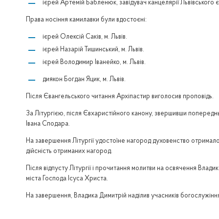
ієрей Артемій Бабленюк, завідувач канцелярії Львівського 
Права носіння камилавки були вдостоєні:
ієрей Олексій Саків, м. Львів.
ієрей Назарій Тишинський, м. Львів.
ієрей Володимир Іванейко, м. Львів.
диякон Богдан Яцик, м. Львів.
Після Євангельського читання Архіпастир виголосив проповідь.
За Літургією, після Євхаристійного канону, звершивши попередн
Івана Сподара.
На завершення Літургії удостоїне нагород духовенство отримало
дійсність отриманих нагород.
Після відпусту Літургії і прочитання молитви на освячення Влади
міста Господа Ісуса Христа.
На завершення, Владика Димитрій наділив учасників богослужінн