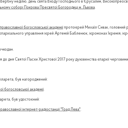
осну, Вербну неділю, день свята Входу Господнього в Єрусалим, Високопре
ному соборі Покрова Пресвятої Богородиці м. Львова
.
 православної богословської академії
протоієрей Михаїл Сивак, головний
 єпархіального управління ієрей Артемій Бабленюк, ієромонах Ієремія, іє
очкодан.
я до дня Святої Пасхи Христової 2017 року духовенства єпархії чергови
іларета, був нагороджений:
ої богословської академії
.
арета, був удостоєний:
православної інтернет-радіостанції "Град Лева"
.