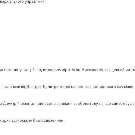
єпархіального управління.
ьо постриг у читці й іподияконську хіротесію, Високопреосвященний мит
 настанови від Владики Димитрія щодо належного пастирського служіння, 
ка Димитрій освятив принесене вірянами вербове галуззя, що символізує в
я архіпастирським благословенням.