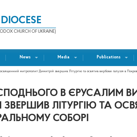
 DIOCESE
ODOX CHURCH OF UKRAINE)
News
Media
Publications
еосвященний митрополит Димитрій звершив Літургію та освятив вербове галуззя в Покров
ГОСПОДНЬОГО В ЄРУСАЛИМ
ЗВЕРШИВ ЛІТУРГІЮ ТА ОСВЯ
АЛЬНОМУ СОБОРІ