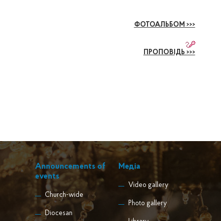
ФОТОАЛЬБОМ >>>
ПРОПОВІДЬ >>>
Announcements of
Медіа
events
Video gallery
Church-wide
Photo gallery
Diocesan