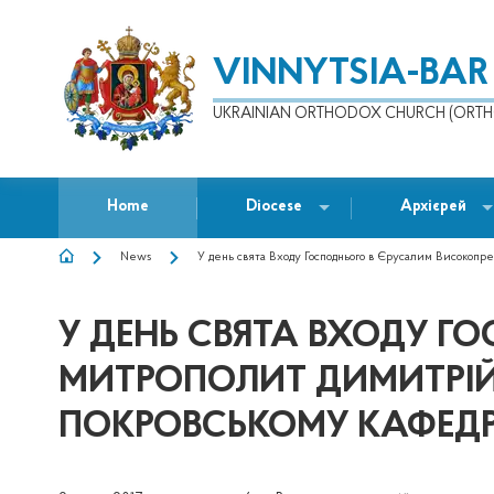
VINNYTSIA-BAR
UKRAINIAN ORTHODOX CHURCH (ORTH
Home
Diocese
Архієрей
News
У день свята Входу Господнього в Єрусалим Високопр
BREADCRUMB
У ДЕНЬ СВЯТА ВХОДУ 
МИТРОПОЛИТ ДИМИТРІЙ 
ПОКРОВСЬКОМУ КАФЕДР