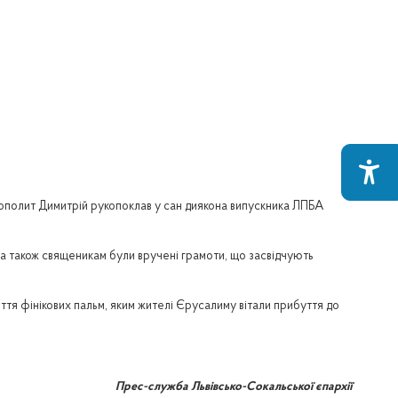
рополит Димитрій рукопоклав у сан диякона випускника ЛПБА
а також священикам були вручені грамоти, що засвідчують
іття фінікових пальм, яким жителі Єрусалиму вітали прибуття до
Прес-служба Львівсько-Сокальської єпархії