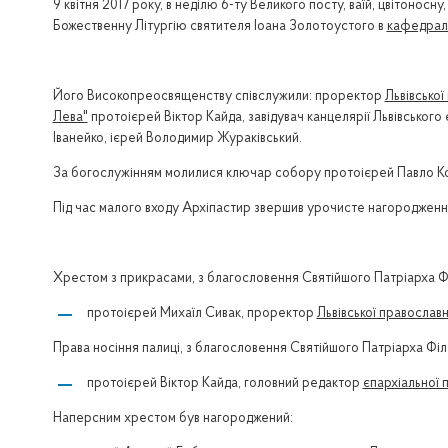
9 квітня 2017 року, в неділю 6-ту Великого посту, ваїй, цвітон
Божественну Літургію святителя Іоана Золотоустого в
кафедраль
Його Високопреосвященству співслужили: проректор
Львівської
Лева"
протоієрей Віктор Кайда, завідувач канцелярії Львівського
Іванейко, ієрей Володимир Жураківський.
За богослужінням молилися ключар собору протоієрей Павло К
Під час малого входу Архіпастир звершив урочисте нагородженн
Хрестом з прикрасами, з благословення Святійшого Патріарха Ф
протоієрей Михаїл Сивак, проректор
Львівської православн
Права носіння палиці, з благословення Святійшого Патріарха Філ
протоієрей Віктор Кайда, головний редактор
єпархіальної 
Наперсним хрестом був нагороджений: