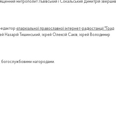
освященний митрополит Львівський і Сокальський Димитрій звершив
 редактор
єпархіальної православної інтернет-радіостанції "Град
рей Назарій Тишинський, ієрей Олексій Саків, ієрей Володимир
ми богослужбовими нагородами.