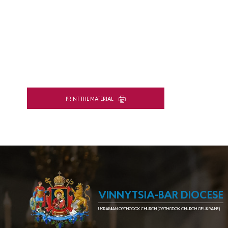
PRINT THE MATERIAL
VINNYTSIA-BAR DIOCESE
UKRAINIAN ORTHODOX CHURCH (ORTHODOX CHURCH OF UKRAINE)