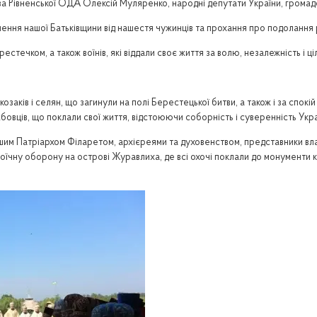
а Рівненської ОДА Олексій Муляренко, народні депутати України, громадські
лення нашої Батьківщини від нашестя чужинців та прохання про подолання 
рестечком, а також воїнів, які віддали своє життя за волю, незалежність і ц
заків і селян, що загинули на полі Берестецької битви, а також і за спокій 
жбовців, що поклали свої життя, відстоюючи соборність і суверенність Укра
шим Патріархом Філаретом, архієреями та духовенством, представники влад
ероїчну оборону на острові Журавлиха, де всі охочі поклали до монументи к