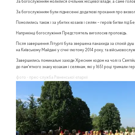
За богослужінням молилися очільник місцевої влади, а саме голов
За богослужінням були піднесенні додаткові прохання про визво
Помолились також і за убитих козаків і селян – героїв битви під Бе
Наприкінці богослужіння Предстоятель виголосив проповідь.
Після завершення Літургії була звершена панахида за спокій душ ко
на Київському Майдані у січні-лютому 2014 року, та військовослу
Завершились поминальні заходи Хресним ходом на чолі із Святій
до пам'ятного знаку козакам і селянам, які у 1651 році тримали г
фото - прес-служба Рівненської єпархії