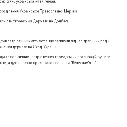
 діячі, українська інтелігенція.
розділення Української Православної Церкви.
ілісність Української Держави на Донбасі.
душ патріотичних активістів, що загинули під час трагічних подій
їнської держави на Сході України.
и та політичних і патріотичних громадських організацій рушили
віти, а духовенство проспівало спочилим "Вічну пам'ять".