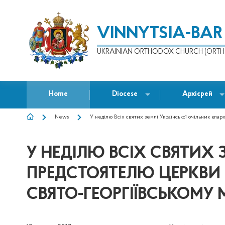
VINNYTSIA-BAR
UKRAINIAN ORTHODOX CHURCH (ORTH
Home
Diocese
Архієрей
News
У неділю Всіх святих землі Української очільник єпа
BREADCRUMB
У НЕДІЛЮ ВСІХ СВЯТИХ 
ПРЕДСТОЯТЕЛЮ ЦЕРКВИ
СВЯТО-ГЕОРГІЇВСЬКОМ