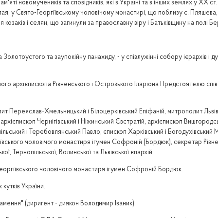
пам'яті новомучеників та сповідників, які в Україні та в інших землях у ХХ 
, у Свято-Георгіївському чоловічому монастирі, що поблизу с. Пляшева, Ра
козаків і селян, що загинули за православну віру і Батьківщину на полі Бер
 Золотоустого та заупокійну панахиду, - у співлужінні собору ієрархів і
ого архієпископа Рівненського і Острозького Іларіона Предстоятелю спів
ит Переяслав-Хмельницький і Білоцерківський Епіфаній, митрополит Львів
 архієпископ Чернігівський і Ніжинський Євстратій, архієпископ Вишгородсь
пільський і Теребовлянський Павло, єпископ Харківський і Богодухівськи
ївського чоловічого монастиря ігумен Софроній (Бордюк), секретар Рівне
ої, Тернопільської, Волинської та Львівської єпархій.
еоргіївського чоловічого монастиря ігумен Софроній Бордюк.
 кутків України.
намення" (диригент - диякон Володимир Іваник).