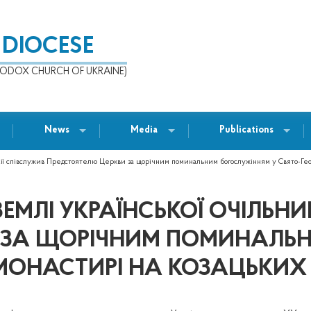
 DIOCESE
ODOX CHURCH OF UKRAINE)
News
Media
Publications
рхії співслужив Предстоятелю Церкви за щорічним поминальним богослужінням у Свято-Геор
ЗЕМЛІ УКРАЇНСЬКОЇ ОЧІЛЬН
 ЗА ЩОРІЧНИМ ПОМИНАЛЬН
У МОНАСТИРІ НА КОЗАЦЬКИ