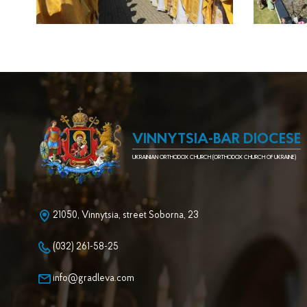
VINNYTSIA-BAR DIOCESE
UKRAINIAN ORTHODOX CHURCH (ORTHODOX CHURCH OF UKRAINE)
21050, Vinnytsia, street Soborna, 23
(032) 261-58-25
info@gradleva.com