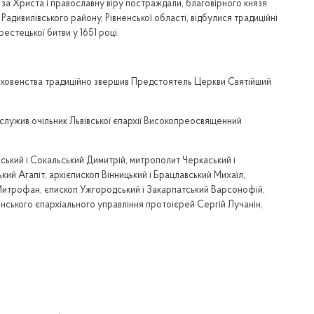
ст. за Христа і православну віру постраждали, благовірного князя
дивилівського району, Рівненської області, відбулися традиційні
естецької битви у 1651 році.
 духовенства традиційно звершив Предстоятель Церкви Святійший
служив очільник Львівської єпархії Високопреосвященний
ський і Сокальський Димитрій, митрополит Черкаський і
кий Агапіт, архієпископ Вінницький і Брацлавський Михаїл,
й Митрофан, єпископ Ужгородський і Закарпатський Варсонофій,
нського єпархіального управління протоієрей Сергій Лучанін,