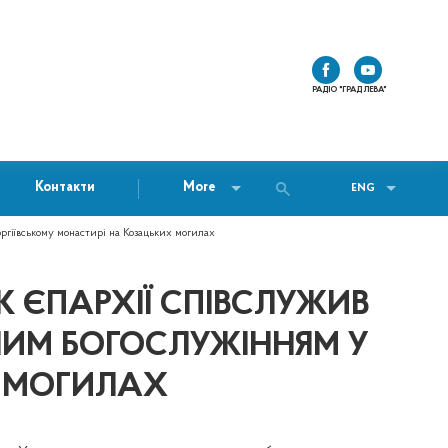
РАДІО "ГРАД ЛЕВА"
Контакти
More
ENG
гіївському монастирі на Козацьких могилах
ИК ЄПАРХІЇ СПІВСЛУЖИВ
ИМ БОГОСЛУЖІННЯМ У
Х МОГИЛАХ