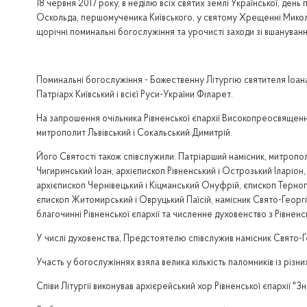
18 червня 2017 року, в неділю всіх святих землі Української, день 
Оскольда, першомученика Київського, у святому Хрещенні Миколая
щорічні поминальні богослужіння та урочисті заходи зі вшанування 
Поминальні богослужіння - Божественну Літургію святителя Іоана
Патріарх Київський і всієї Руси-України Філарет.
На запрошення очільника Рівненської єпархії Високопреосвященн
митрополит Львівський і Сокальський Димитрій.
Його Святості також співслужили: Патріарший намісник, митропол
Чигиринський Іоан, архієпископ Рівненський і Острозький Іларіон,
архієпископ Чернівецький і Кіцманський Онуфрій, єпископ Терно
єпископ Житомирський і Овруцький Паїсій, намісник Свято-Георгі
благочинні Рівненської єпархії та численне духовенство з Рівненськ
У числі духовенства, Предстоятелю співслужив намісник Свято-Г
Участь у богослужіннях взяла велика кількість паломників із різних
Співи Літургії виконував архієрейський хор Рівненської єпархії "З