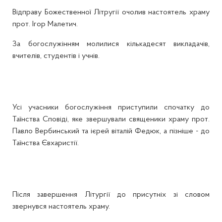
Відправу Божественної Літругії очолив настоятель храму
прот. Ігор Малетич.
За богослужінням молилися кількадесят викладачів,
вчителів, студентів і учнів.
Усі учасники богослужіння приступили спочатку до
Таїнства Сповіді, яке звершували священики храму прот.
Павло Вербинський та ієрей віталій Федюк, а пізніше - до
Таїнства Євхаристії.
Після завершення Літургії до присутніх зі словом
звернувся настоятель храму.