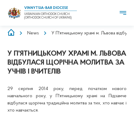
VINNYTSIA-BAR DIOCESE
UKRAINIAN ORTHODOX CHURCH
(ORTHODOX CHURCH OF UKRAINE)
BREADCRUMB
News
У П'ятницькому храмі м. Львова відбулася
У П'ЯТНИЦЬКОМУ ХРАМІ М. ЛЬВОВА
ВІДБУЛАСЯ ЩОРІЧНА МОЛИТВА ЗА
УЧНІВ І ВЧИТЕЛІВ
29 серпня 2014 року, перед початком нового
навчального року, у П'ятницькому храмі на Підзамче
відбулася щорічна традиційна молитва за тих, хто навчає і
хто навчається.