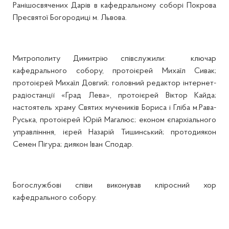
Ранішосвячених Дарів в кафедральному соборі Покрова
Пресвятої Богородиці м. Львова.
Митрополиту Димитрію співслужили: ключар
кафедрального собору, протоієрей Михаїл Сивак;
протоієрей Михаїл Довгий; головний редактор інтернет-
радіостанції «Град Лева», протоієрей Віктор Кайда;
настоятель храму Святих мучеників Бориса і Гліба м.Рава-
Руська, протоієрей Юрій Магалюс; економ єпархіального
управлінння, ієрей Назарій Тишинський; протодиякон
Семен Пігура; диякон Іван Сподар.
Богослужбові співи виконував кліросний хор
кафедрального собору.