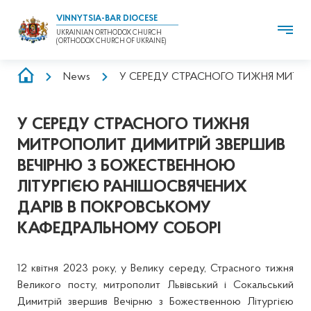
VINNYTSIA-BAR DIOCESE
UKRAINIAN ORTHODOX CHURCH
(ORTHODOX CHURCH OF UKRAINE)
BREADCRUMB
News
У СЕРЕДУ СТРАСНОГО ТИЖНЯ МИТРО
У СЕРЕДУ СТРАСНОГО ТИЖНЯ
МИТРОПОЛИТ ДИМИТРІЙ ЗВЕРШИВ
ВЕЧІРНЮ З БОЖЕСТВЕННОЮ
ЛІТУРГІЄЮ РАНІШОСВЯЧЕНИХ
ДАРІВ В ПОКРОВСЬКОМУ
КАФЕДРАЛЬНОМУ СОБОРІ
12 квітня 2023 року, у Велику середу, Страсного тижня
Великого посту, митрополит Львівський і Сокальський
Димитрій звершив Вечірню з Божественною Літургією