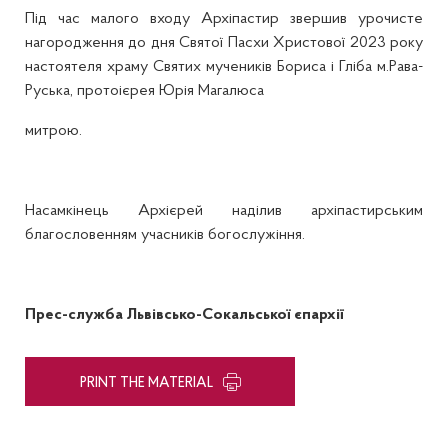
Під час малого входу Архіпастир звершив урочисте
нагородження до дня Святої Пасхи Христової 2023 року
настоятеля храму Святих мучеників Бориса і Гліба м.Рава-
Руська, протоієрея Юрія Магалюса
митрою.
Насамкінець Архієрей наділив архіпастирським
благословенням учасників богослужіння.
Прес-служба Львівсько-Сокальської єпархії
PRINT THE MATERIAL