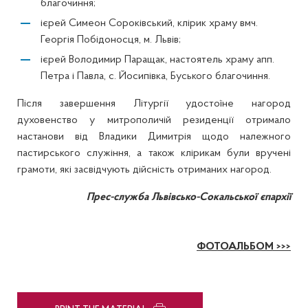
благочиння;
ієрей Симеон Сороківський, клірик храму вмч.
Георгія Побідоносця, м. Львів;
ієрей Володимир Паращак, настоятель храму апп.
Петра і Павла, с. Йосипівка, Буського благочиння.
Після завершення Літургії удостоїне нагород
духовенство у митрополичій резиденції отримало
настанови від Владики Димитрія щодо належного
пастирського служіння, а також клірикам були вручені
грамоти, які засвідчують дійсність отриманих нагород.
Прес-служба Львівсько-Сокальської єпархії
ФОТОАЛЬБОМ >>>