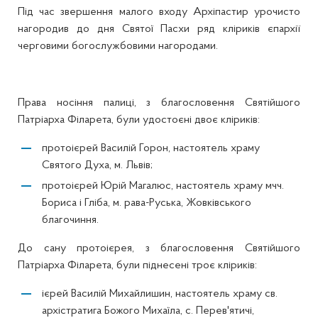
Під час звершення малого входу Архіпастир урочисто
нагородив до дня Святої Пасхи ряд кліриків єпархії
черговими богослужбовими нагородами.
Права носіння палиці, з благословення Святійшого
Патріарха Філарета, були удостоєні двоє кліриків:
протоієрей Василій Горон, настоятель храму
Святого Духа, м. Львів;
протоієрей Юрій Магалюс, настоятель храму мчч.
Бориса і Гліба, м. рава-Руська, Жовківського
благочиння.
До сану протоієрея, з благословення Святійшого
Патріарха Філарета, були піднесені троє кліриків:
ієрей Василій Михайлишин, настоятель храму св.
архістратига Божого Михаїла, с. Перев'ятичі,