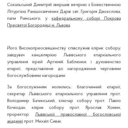
Сокальський Димитрій звершив вечірню з Божественною
Літургією Ранішосвячених Дарів свт. Григорія Двоєслова,
папи Римського, у
кафедральному соборі Покрова
Пресвятої Богородиці м. Львова
.
Його Високопреосвященству співслужив клірик собору,
завідувач канцелярією Львівського єпархіального
управління ієрей Артемій Бабленюк і духовенство
єпархії, представлене до нагородження черговими
богослужбовими нагородами.
За богослужінням молились: благочинний єпархії,
секретар Львівського єпархіального управління прот.
Володимир Бачинський, ключар собору прот. Павло
Кочкодан, клірик собору прот. Ярослав Хомин,
проректор
Львівської православної богословської
академії
прот. Михаїл Сивак.