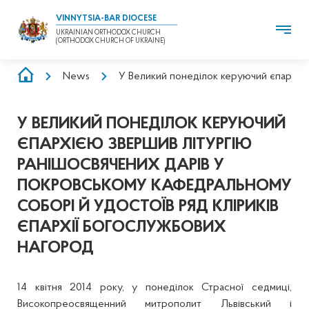
VINNYTSIA-BAR DIOCESE
UKRAINIAN ORTHODOX CHURCH
(ORTHODOX CHURCH OF UKRAINE)
BREADCRUMB
News
У Великий понеділок керуючий єпархією
У ВЕЛИКИЙ ПОНЕДІЛОК КЕРУЮЧИЙ
ЄПАРХІЄЮ ЗВЕРШИВ ЛІТУРГІЮ
РАНІШОСВЯЧЕНИХ ДАРІВ У
ПОКРОВСЬКОМУ КАФЕДРАЛЬНОМУ
СОБОРІ Й УДОСТОЇВ РЯД КЛІРИКІВ
ЄПАРХІЇ БОГОСЛУЖБОВИХ
НАГОРОД
14 квітня 2014 року, у понеділок Страсної седмиці,
Високопреосвященний митрополит Львівський і