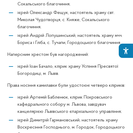
Сокальського благочиння;
ієрей Олександр Фещук, настоятель храму свт.
Миколая Чудотворця, с. Княже, Сокальського
благочиння;
ієрей Андрій Лопушинський, настоятель храму мчч.
Бориса і Гліба, с. Тучапи, Городоцького благочиння.
Наперсним хрестом був нагороджений:
ієрей Іоан Бачало, клірик храму Успіння Пресвятої
Богородиці, м. Львів.
Права носіння камилавки були удостоєні четверо кліриків:
ієрей Артемій Бабленюк, клірик Покровського
кафедрального собору м. Львова, завідувач
канцелярією Львівського єпархіального управління;
ієрей Димитрій Гармановський, настоятель храму
Воскресіння Господнього, м. Городок, Городоцького