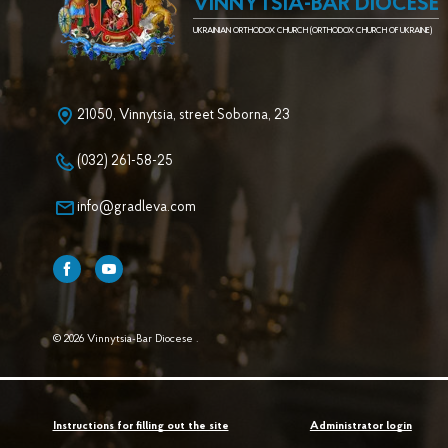
VINNYTSIA-BAR DIOCESE
UKRAINIAN ORTHODOX CHURCH (ORTHODOX CHURCH OF UKRAINE)
21050, Vinnytsia, street Soborna, 23
(032) 261-58-25
info@gradleva.com
© 2026 Vinnytsia-Bar Diocese .
Instructions for filling out the site
Administrator login