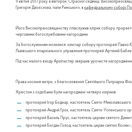
11 квітня 2017 року, в вівторок, Страсної седмиці, Високопреос
Григорія Двоєслова, папи Римського, в
кафедральному соборі Пок
Його Високопреосвященству співслужив клірик собору, прорек
черговими богослужбовими нагородами.
За богослужінням молилися: ключар собору протоієрей Павло К
Львівського єпархіального управління протоієрей Артемій Бабле
Під час малого входу Архіпастир звершив урочисте нагородженн
Права носіння митри, з благословення Святійшого Патріарха Філа
Хрестом з оздобами були нагороджені четверо кліриків:
протоієрей Ігор Боднар, настоятель Свято-Миколаївського хр
протоієрей Андрій Грох, настоятель Свято-Успенського храм
протоієрей Василь Прус, настоятель церкви святого Димитр
протоієрей Богдан Голод, настоятель церви святих Косми і Д