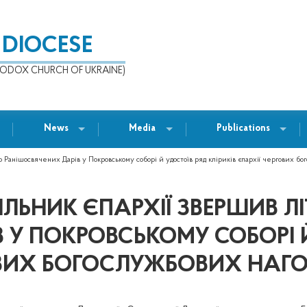
 DIOCESE
ODOX CHURCH OF UKRAINE)
News
Media
Publications
 Ранішосвячених Дарів у Покровському соборі й удостоїв ряд кліриків єпархії чергових бо
ІЛЬНИК ЄПАРХІЇ ЗВЕРШИВ Л
 У ПОКРОВСЬКОМУ СОБОРІ 
ГОВИХ БОГОСЛУЖБОВИХ НАГ