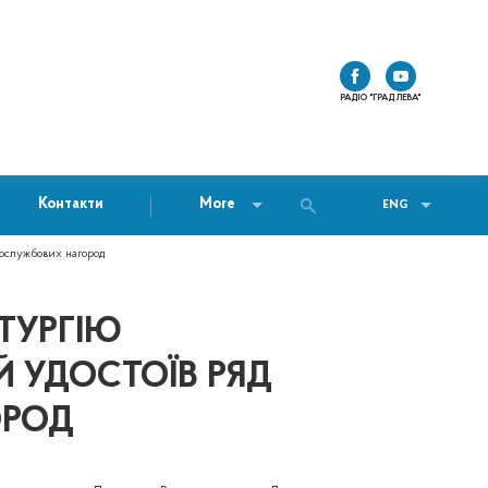
РАДІО "ГРАД ЛЕВА"
Контакти
More
ENG
гослужбових нагород
ІТУРГІЮ
Й УДОСТОЇВ РЯД
ОРОД