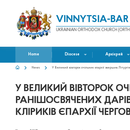
VINNYTSIA-BAR
UKRAINIAN ORTHODOX CHURCH (ORTH
Home
Diocese
Архієрей
News
У Великий вівторок очільник єпархії звершив Літургію
BREADCRUMB
У ВЕЛИКИЙ ВІВТОРОК ОЧ
РАНІШОСВЯЧЕНИХ ДАРІВ
КЛІРИКІВ ЄПАРХІЇ ЧЕР