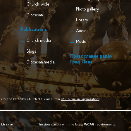
Church-wide
Photo gallery
Diocesan
Library
Publications
Audio
Church media
Music
Blogs
Православне радіо
Град Лева
Diocesan media
s for the Orthodox Church of Ukraine from
LLC Ukrainian Organizations
l License
.
The sites comply with the latest
WCAG
requirements.