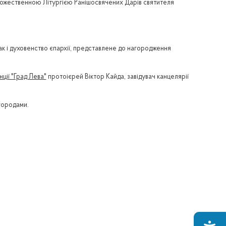
з Божественною Літургією Ранішосвячених Дарів святителя
к і духовенство єпархії, представлене до нагородження
ції "Град Лева"
протоієрей Віктор Кайда, завідувач канцелярії
городами.