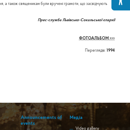
я, а також священикам були вручені грамоти, що засвідчують
Прес-служба Львівсько-Сокальської єпархії
ФОТОАЛЬБОМ >>>
Переглядів:
1994
Announcements of
Медіа
events
Video gallery