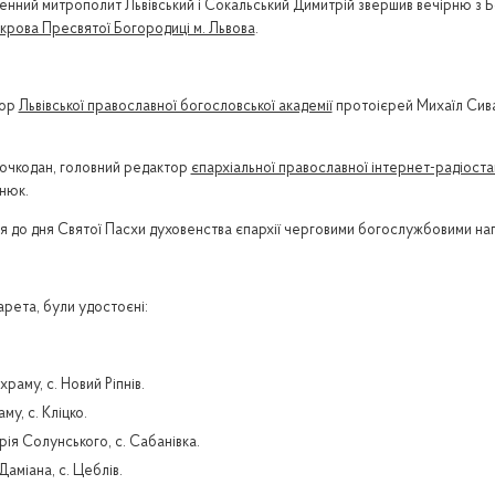
вященний митрополит Львівський і Сокальський Димитрій звершив вечірню 
рова Пресвятої Богородиці м. Львова
.
тор
Львівської православної богословської академії
протоієрей Михаїл Сива
очкодан, головний редактор
єпархіальної православної інтернет-радіостан
нюк.
я до дня Святої Пасхи духовенства єпархії черговими богослужбовими на
рета, були удостоєні:
аму, с. Новий Ріпнів.
у, с. Кліцко.
ія Солунського, с. Сабанівка.
аміана, с. Цеблів.