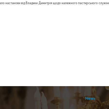
ало настанови від Владики Димитрія щодо належного пастирського служінн
News