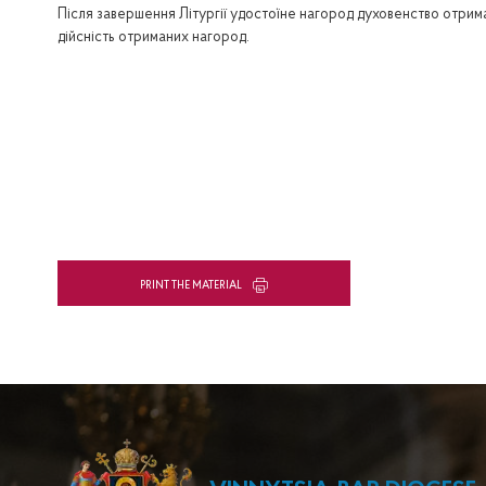
Після завершення Літургії удостоїне нагород духовенство отрим
дійсність отриманих нагород.
PRINT THE MATERIAL