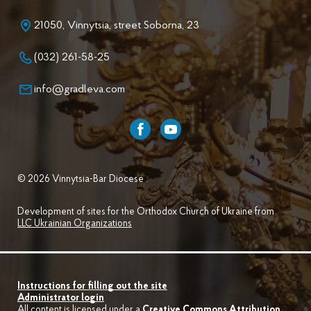
21050, Vinnytsia, street Soborna, 23
(032) 261-58-25
info@gradleva.com
© 2026 Vinnytsia-Bar Diocese .
Development of sites for the Orthodox Church of Ukraine from
LLC Ukrainian Organizations
Instructions for filling out the site
Administrator login
All content is licensed under a
Creative Commons Attribution