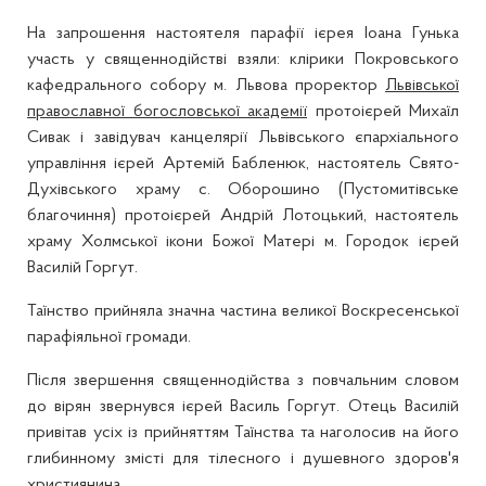
На запрошення настоятеля парафії ієрея Іоана Гунька
участь у священнодійстві взяли: клірики Покровського
кафедрального собору м. Львова проректор
Львівської
православної богословської академії
протоієрей Михаїл
Сивак і завідувач канцелярії Львівського єпархіального
управління ієрей Артемій Бабленюк, настоятель Свято-
Духівського храму с. Оборошино (Пустомитівське
благочиння) протоієрей Андрій Лотоцький, настоятель
храму Холмської ікони Божої Матері м. Городок ієрей
Василій Горгут.
Таїнство прийняла значна частина великої Воскресенської
парафіяльної громади.
Після звершення священнодійства з повчальним словом
до вірян звернувся ієрей Василь Горгут. Отець Василій
привітав усіх із прийняттям Таїнства та наголосив на його
глибинному змісті для тілесного і душевного здоров'я
християнина.