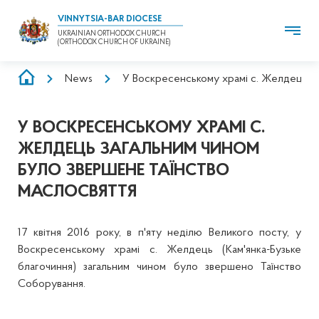
VINNYTSIA-BAR DIOCESE
UKRAINIAN ORTHODOX CHURCH
(ORTHODOX CHURCH OF UKRAINE)
BREADCRUMB
News
У Воскресенському храмі с. Желдець з
У ВОСКРЕСЕНСЬКОМУ ХРАМІ С.
ЖЕЛДЕЦЬ ЗАГАЛЬНИМ ЧИНОМ
БУЛО ЗВЕРШЕНЕ ТАЇНСТВО
МАСЛОСВЯТТЯ
17 квітня 2016 року, в п'яту неділю Великого посту, у
Воскресенському храмі с. Желдець (Кам'янка-Бузьке
благочиння) загальним чином було звершено Таїнство
Соборування.