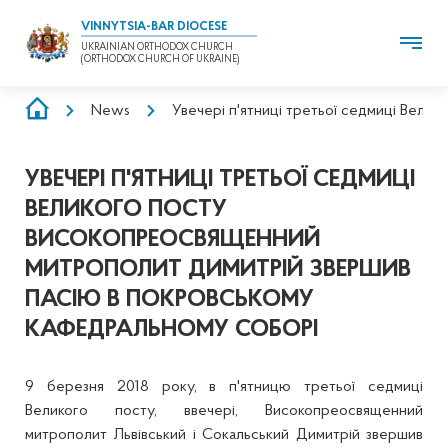
VINNYTSIA-BAR DIOCESE
UKRAINIAN ORTHODOX CHURCH
(ORTHODOX CHURCH OF UKRAINE)
BREADCRUMB
News
Увечері п'ятниці третьої седмиці Вел
УВЕЧЕРІ П'ЯТНИЦІ ТРЕТЬОЇ СЕДМИЦІ
ВЕЛИКОГО ПОСТУ
ВИСОКОПРЕОСВЯЩЕННИЙ
МИТРОПОЛИТ ДИМИТРІЙ ЗВЕРШИВ
ПАСІЮ В ПОКРОВСЬКОМУ
КАФЕДРАЛЬНОМУ СОБОРІ
9 березня 2018 року, в п'ятницю третьої седмиці
Великого посту, ввечері, Високопреосвященний
митрополит Львівський і Сокальський Димитрій звершив