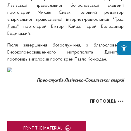
Львівської православної богословської академії
протоієрей Михаїл Сивак, головний редактор
єпархіальної православної інтернет-радіостанції "Град
Лева"
протоієрей Віктор Кайда, ієрей Володимир
Ведміцький.
Після завершення богослужіння, з благословення
Високопреосвященного митрополита Димитрія,
проповідь виголосив протоієрей Павло Кочкодан.
Прес-служба Львівсько-Сокальської єпархії
ПРОПОВІДЬ >>>
PRINT THE MATERIAL