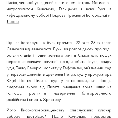
Пасію, чин якої укладений святителем Петром Могилою -
митрополитом Київським, Галицьким і всієї Русі, в
кафедральному соборі Покрова Пресвятої Богородиці м.
Львова
.
Під час богослужіння були прочитані 22-га та 23-тя глави
Євангелія від євангеліста Луки, які розповідають про події
останніх днів і годин земного життя Спасителя: пошук
первосвящениками зручної нагоди вбити Ісуса, зраду
Іуди, Тайну Вечерю, молитву у Гефсиманії, ув’язнення, суд
у первосвящеників, відречення Петра, суд у прокуратора
Юдеї Понтія Пилата, суд у четверовладника Ірода,
смертний вирок від Пилата, знущання воїнів, шлях на
Голгофу, розп’яття, навернення благорозумного
розбійника і смерть Христову.
Його Високопреосвященству співслужили: ключар
собору протоієрей Павло Кочкодан, проректор