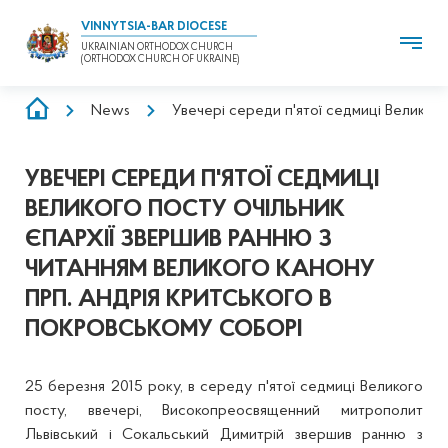
VINNYTSIA-BAR DIOCESE
UKRAINIAN ORTHODOX CHURCH
(ORTHODOX CHURCH OF UKRAINE)
BREADCRUMB
News
Увечері середи п'ятої седмиці Великого
УВЕЧЕРІ СЕРЕДИ П'ЯТОЇ СЕДМИЦІ
ВЕЛИКОГО ПОСТУ ОЧІЛЬНИК
ЄПАРХІЇ ЗВЕРШИВ РАННЮ З
ЧИТАННЯМ ВЕЛИКОГО КАНОНУ
ПРП. АНДРІЯ КРИТСЬКОГО В
ПОКРОВСЬКОМУ СОБОРІ
25 березня 2015 року, в середу п'ятої седмиці Великого
посту, ввечері, Високопреосвященний митрополит
Львівський і Сокальський Димитрій звершив ранню з