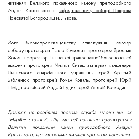
читанням Великого покаянного канону преподобного
Андрія Критського в
кафедральному соборі Покрова
Пресвятої Богородиці м. Львова
.
Його Високопреосвященству співслужили: ключар
собору протоієрей Павло Кочкодан, протоієрей Ярослав
Хомин, проректор
Львівської православної богословської
академії
протоієрей Михаїл Сивак, завідувач канцелярії
Львівського єпархіального управління ієрей Артемій
Бабленюк, протоієрей Роман Коваль, протоієрей Юрій
Шмід, протоієрей Андрій Рудик, ієрей Андрій Кочкодан.
Довідка: ця особлива постова служба відома ще, як
"Маріїне стояння". Під час неї повністю прочитується
Великий покаянний канон преподобного Андрія
Критського, що частинами читався протягом понеділка-