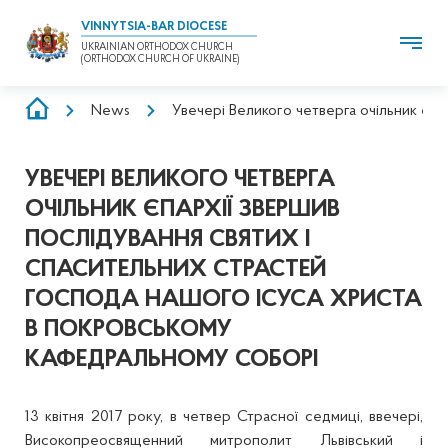
VINNYTSIA-BAR DIOCESE
UKRAINIAN ORTHODOX CHURCH
(ORTHODOX CHURCH OF UKRAINE)
BREADCRUMB
News
Увечері Великого четверга очільник єп
УВЕЧЕРІ ВЕЛИКОГО ЧЕТВЕРГА
ОЧІЛЬНИК ЄПАРХІЇ ЗВЕРШИВ
ПОСЛІДУВАННЯ СВЯТИХ І
СПАСИТЕЛЬНИХ СТРАСТЕЙ
ГОСПОДА НАШОГО ІСУСА ХРИСТА
В ПОКРОВСЬКОМУ
КАФЕДРАЛЬНОМУ СОБОРІ
13 квітня 2017 року, в четвер Страсної седмиці, ввечері,
Високопреосвященний митрополит Львівський і