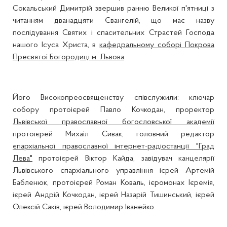
Сокальський Димитрій звершив ранню Великої п'ятниці з
читанням дванадцяти Євангелій, що має назву
послідування Святих і спасительних Страстей Господа
нашого Ісуса Христа, в
кафедральному соборі Покрова
Пресвятої Богородиці м. Львова
.
Його Високопреосвященству співслужили: ключар
собору протоієрей Павло Кочкодан, проректор
Львівської православної богословської академії
протоієрей Михаїл Сивак, головний редактор
єпархіальної православної інтернет-радіостанції "Град
Лева"
протоієрей Віктор Кайда, завідувач канцелярії
Львівського єпархіального управління ієрей Артемій
Бабленюк, протоієрей Роман Коваль, ієромонах Ієремія,
ієрей Андрій Кочкодан, ієрей Назарій Тишинський, ієрей
Олексій Саків, ієрей Володимир Іванейко.