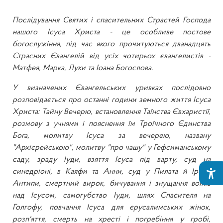
Послідування Святих і спасительних Страстей Господа
нашого Ісуса Христа - це особливе постове
богослужіння, під час якого прочитуються дванадцять
Страсних Євангелій від усіх чотирьох євангелистів -
Матфея, Марка, Луки та Іоана Богослова.
У визначених Євангельських уривках послідовно
розповідається про останні години земного життя Ісуса
Христа: Тайну Вечерю, встановлення Таїнства Євхаристії,
розмову з учнями і пояснення їм Троїчного Єдинства
Бога, молитву Ісуса за вечерею, названу
"Архієрейською", молитву "про чашу" у Гефсиманському
саду, зраду Іуди, взяття Ісуса під варту, суд на
синедріоні, в Каяфи та Анни, суд у Пилата й Ірода
Антипи, смертний вирок, бичування і знущання воїнів
над Ісусом, самогубство Іуди, шлях Спасителя на
Голгофу, повчання Ісуса для єрусалимських жінок,
розп'яття, смерть на хресті і погребіння у гробі,