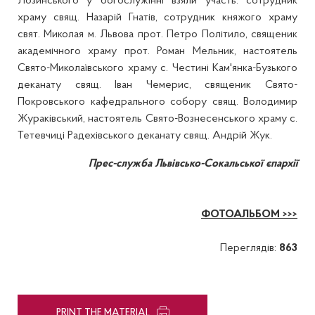
Лозинського у богослужінні взяли участь: сотрудник
храму свящ. Назарій Гнатів, сотрудник княжого храму
свят. Миколая м. Львова прот. Петро Політило, священик
академічного храму прот. Роман Мельник, настоятель
Свято-Миколаївського храму с. Честині Кам'янка-Бузького
деканату свящ. Іван Чемерис, священик Свято-
Покровського кафедрального собору свящ. Володимир
Жураківський, настоятель Свято-Вознесенського храму с.
Тетевчиці Радехівського деканату свящ. Андрій Жук.
Прес-служба Львівсько-Сокальської єпархії
ФОТОАЛЬБОМ >>>
Переглядів:
863
PRINT THE MATERIAL