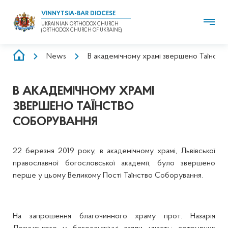
VINNYTSIA-BAR DIOCESE
UKRAINIAN ORTHODOX CHURCH
(ORTHODOX CHURCH OF UKRAINE)
BREADCRUMB
News
В академічному храмі звершено Таїнст
В АКАДЕМІЧНОМУ ХРАМІ
ЗВЕРШЕНО ТАЇНСТВО
СОБОРУВАННЯ
22 березня 2019 року, в академічному храмі, Львівської
православної богословської академії, було звершено
перше у цьому Великому Пості Таїнство Соборування.
На запрошення благочинного храму прот. Назарія