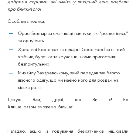
добрими серцями, які навіть у вихідний день подбали
про ближнього!
Особлива подяка:
Орисі Боднар за смачнющі пампухи, які "розлетілись"
за одну мить
Христині Безпелюк та пекарні Good Food за свіжий
хлібчик, булочки та круасани, якими пригостили
безпритульних
Михайлу Захаревському, який передав так багато
якісного одягу, що ми маємо його для роздачі на
кілька разів!
Дякую Вам, друзі, що Ви є! Бо
#лише_разом_зможемо_більше!
Нагадаю, акцію із годування безхатченків ініціювали