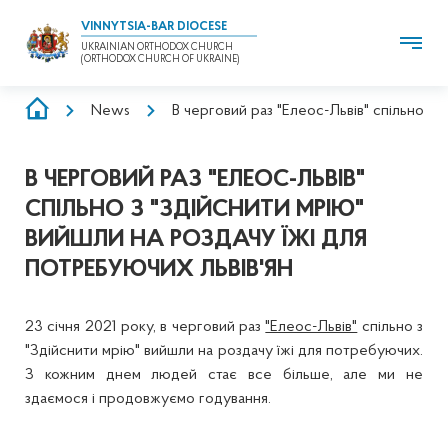
VINNYTSIA-BAR DIOCESE
UKRAINIAN ORTHODOX CHURCH
(ORTHODOX CHURCH OF UKRAINE)
BREADCRUMB
News
В черговий раз "Елеос-Львів" спільно з 
В ЧЕРГОВИЙ РАЗ "ЕЛЕОС-ЛЬВІВ"
СПІЛЬНО З "ЗДІЙСНИТИ МРІЮ"
ВИЙШЛИ НА РОЗДАЧУ ЇЖІ ДЛЯ
ПОТРЕБУЮЧИХ ЛЬВІВ'ЯН
23 січня 2021 року, в черговий раз
"Елеос-Львів"
спільно з
"Здійснити мрію" вийшли на роздачу їжі для потребуючих.
З кожним днем людей стає все більше, але ми не
здаємося і продовжуємо годування.