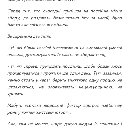
Серед тих, хто сьогодні прийшов на постійне місце
збору, де роздають безкоштовно їжу та напої, було
багато вже впізнаваних обличь.
Виокремила два типи:
- ті, які більш нагліші (незважаючи на виставлені умовні
правила, дотримуватись їх навіть не збираються);
- ті, які справді приходять поодинці, щоби бодай якось
прохарчуватися і прожити ще один день. Такі, зазвичай,
чемно стоять у черзі, беруть винятково одну порцію, не
штовхаються, не зловживають нецензурщиною, не
кричать...
Мабуть все-таки людський фактор відіграє найбільшу
роль у кожній життєвій історії...
Але, тим не менше, щиро дякую людям із великими і