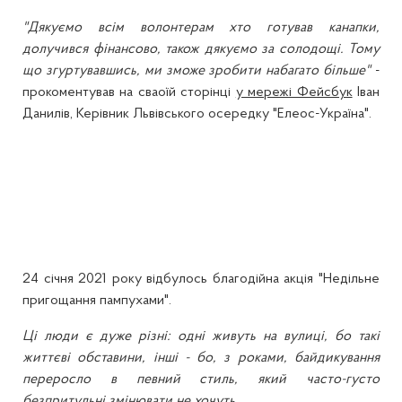
"Дякуємо всім волонтерам хто готував канапки,
долучився фінансово, також дякуємо за солодощі. Тому
що згуртувавшись, ми зможе зробити набагато більше"
-
прокоментував на сваоїй сторінці
у мережі Фейсбук
Іван
Данилів, Керівник Львівського осередку "Елеос-Україна".
24 січня 2021 року відбулось благодійна акція "Недільне
пригощання пампухами".
Ці люди є дуже різні: одні живуть на вулиці, бо такі
життєві обставини, інші - бо, з роками, байдикування
переросло в певний стиль, який часто-густо
безпритульні змінювати не хочуть.