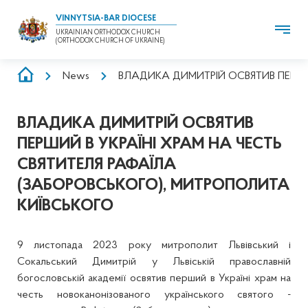
VINNYTSIA-BAR DIOCESE
UKRAINIAN ORTHODOX CHURCH
(ORTHODOX CHURCH OF UKRAINE)
BREADCRUMB
News
ВЛАДИКА ДИМИТРІЙ ОСВЯТИВ ПЕРШИЙ
ВЛАДИКА ДИМИТРІЙ ОСВЯТИВ
ПЕРШИЙ В УКРАЇНІ ХРАМ НА ЧЕСТЬ
СВЯТИТЕЛЯ РАФАЇЛА
(ЗАБОРОВСЬКОГО), МИТРОПОЛИТА
КИЇВСЬКОГО
9 листопада 2023 року митрополит Львівський і
Сокальський Димитрій у Львіській православній
богословській академії освятив перший в Україні храм на
честь новоканонізованого українського святого -