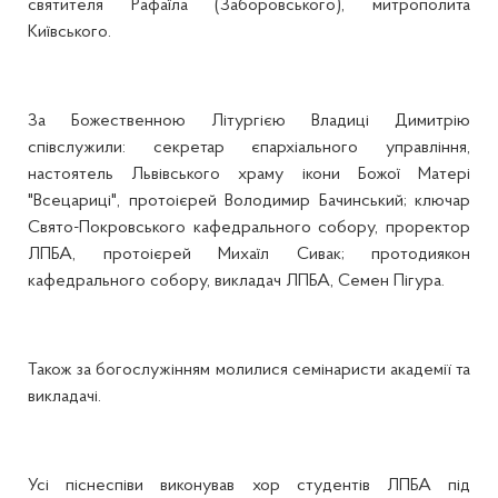
святителя Рафаїла (Заборовського), митрополита
Київського.
За Божественною Літургією Владиці Димитрію
співслужили: секретар єпархіального управління,
настоятель Львівського храму ікони Божої Матері
"Всецариці", протоієрей Володимир Бачинський; ключар
Свято-Покровського кафедрального собору, проректор
ЛПБА, протоієрей Михаїл Сивак; протодиякон
кафедрального собору, викладач ЛПБА, Семен Пігура.
Також за богослужінням молилися семінаристи академії та
викладачі.
Усі піснеспіви виконував хор студентів ЛПБА під