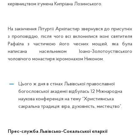
керівництвом ігумена Кипріана Лозинського.
На закінчення Літургії Архіпастир звернувся до присутніх
з проповіддю, після чого всі вклонилися іконі святителя
Рафаїла з частичкою його чесних мощей, яка була
написана насельником Іоано-Золотоустівського
чоловічого монастиря ієромонахом Никоном.
Цього ж дня в стінах Львівської православної
богословської академії відбулась 12 Міжнародна
наукова конференція на тему “Християнська
сакральна традиція: віра, духовність, мистецтво”.
Прес-служба Львівсько-Сокальської єпархії