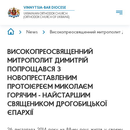
VINNYTSIA-BAR DIOCESE
UKRAINIAN ORTHODOX CHURCH
(ORTHODOX CHURCH OF UKRAINE)
BREADCRUMB
News
Високопреосвященний митрополит Димит
ВИСОКОПРЕОСВЯЩЕННИЙ
МИТРОПОЛИТ ДИМИТРІЙ
ПОПРОЩАВСЯ З
НОВОПРЕСТАВЛЕНИМ
ПРОТОІЄРЕЄМ МИКОЛАЄМ
ГОРЯЧИМ - НАЙСТАРШИМ
СВЯЩЕНИКОМ ДРОГОБИЦЬКОЇ
ЄПАРХІЇ
26 листопада 2014 року на 88-му році життя у своєму