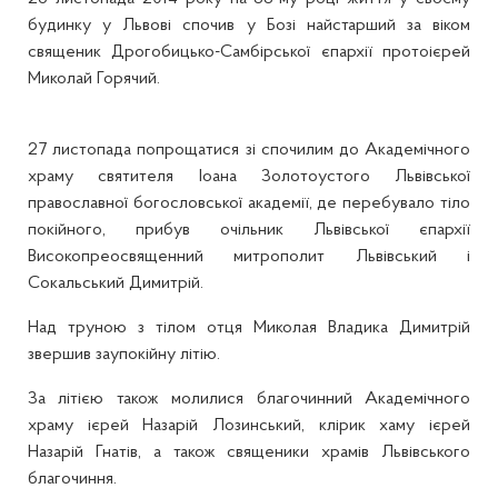
будинку у Львові спочив у Бозі найстарший за віком
священик Дрогобицько-Самбірської єпархії протоієрей
Миколай Горячий.
27 листопада попрощатися зі спочилим до Академічного
храму святителя Іоана Золотоустого Львівської
православної богословської академії, де перебувало тіло
покійного, прибув очільник Львівської єпархії
Високопреосвященний митрополит Львівський і
Сокальський Димитрій.
Над труною з тілом отця Миколая Владика Димитрій
звершив заупокійну літію.
За літією також молилися благочинний Академічного
храму ієрей Назарій Лозинський, клірик хаму ієрей
Назарій Гнатів, а також священики храмів Львівського
благочиння.