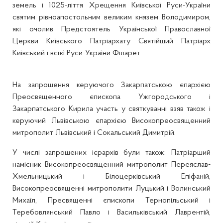
земель і 1025-ліття Хрещення Київської Руси-України
святим рівноапостольним великим князем Володимиром,
які очолив Предстоятель Української Православної
Церкви Київського Патріархату Святійший Патріарх
Київський і всієї Руси-України Філарет.
На запрошення керуючого Закарпатською єпархією
Преосвященного єпископа Ужгородського і
Закарпатського Кирила участь у святкуванні взяв також і
керуючий Львівською єпархією Високопреосвященний
митрополит Львівський і Сокальський Димитрій.
У числі запрошених ієрархів були також: Патріарший
намісник Високопреосвященний митрополит Переяслав-
Хмельницький і Білоцерківський Епіфаній,
Високопреосвященні митрополити Луцький і Волинський
Михаїл, Пресвященні єпископи Тернопільський і
Теребовлянський Павло і Васильківський Лаврентій,