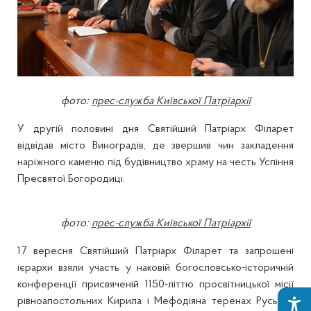
фото:
прес-служба Київської Патріархії
У другій половині дня Святійший Патріарх Філарет
відвідав місто Виноградів, де звершив чин закладення
наріжного каменю під будівництво храму на честь Успіння
Пресвятої Богородиці.
фото:
прес-служба Київської Патріархії
17 вересня Святійший Патріарх Філарет та запрошені
ієрархи взяли участь у наковій богословсько-історичній
конференції присвяченій 1150-літтю просвітницької місії
рівноапостольних Кирила і Мефодіяна теренах Руських