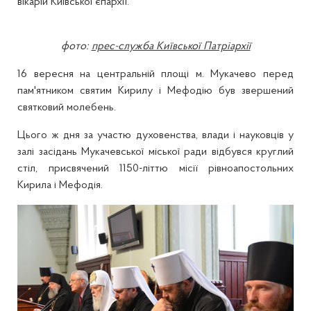
вікарій Київської єпархії.
фото:
прес-служба Київської Патріархії
16 вересня на центральній площі м. Мукачево перед
пам'ятником святим Кирилу і Мефодію був звершений
святковий молебень.
Цього ж дня за участю духовенства, влади і науковців у
залі засідань Мукачевської міської ради відбувся круглий
стіл, присвячений 1150-літтю місії рівноапостольних
Кирила і Мефодія.