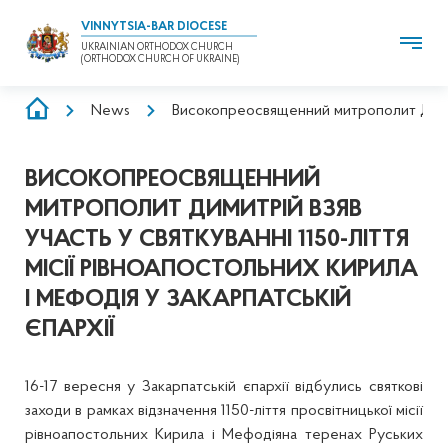
VINNYTSIA-BAR DIOCESE
UKRAINIAN ORTHODOX CHURCH
(ORTHODOX CHURCH OF UKRAINE)
BREADCRUMB
News
Високопреосвященний митрополит Димитрі
ВИСОКОПРЕОСВЯЩЕННИЙ
МИТРОПОЛИТ ДИМИТРІЙ ВЗЯВ
УЧАСТЬ У СВЯТКУВАННІ 1150-ЛІТТЯ
МІСІЇ РІВНОАПОСТОЛЬНИХ КИРИЛА
І МЕФОДІЯ У ЗАКАРПАТСЬКІЙ
ЄПАРХІЇ
16-17 вересня у Закарпатській єпархії відбулись святкові
заходи в рамках відзначення 1150-ліття просвітницької місії
рівноапостольних Кирила і Мефодіяна теренах Руських