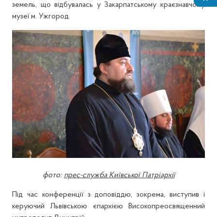
земель, що відбувалась у Закарпатському краєзнавчому
музеї м. Ужгород.
фото:
прес-служба Київської Патріархії
Під час конференції з доповіддю, зокрема, виступив і
керуючий Львівською єпархією Високопреосвященний