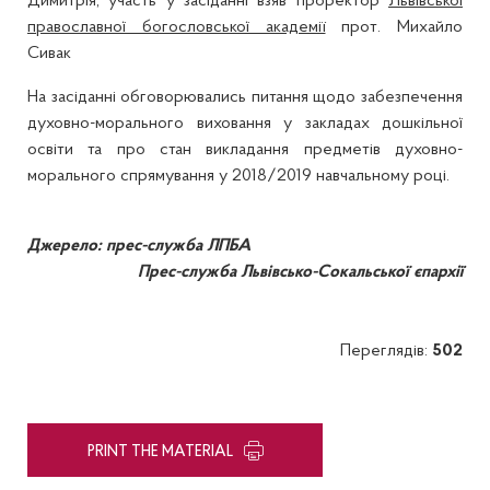
Димитрія, участь у засіданні взяв проректор
Львівської
православної богословської академії
прот. Михайло
Сивак
На засіданні обговорювались питання щодо забезпечення
духовно-морального виховання у закладах дошкільної
освіти та про стан викладання предметів духовно-
морального спрямування у 2018/2019 навчальному році.
Джерело: прес-служба ЛПБА
Прес-служба Львівсько-Сокальської єпархії
Переглядів:
502
PRINT THE MATERIAL