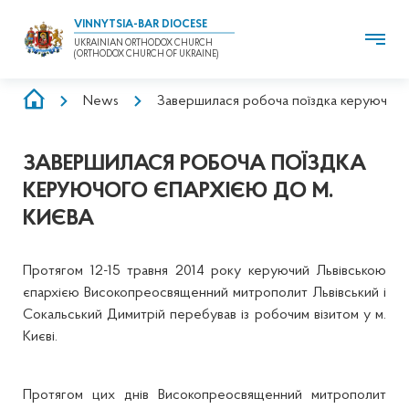
VINNYTSIA-BAR DIOCESE
UKRAINIAN ORTHODOX CHURCH
(ORTHODOX CHURCH OF UKRAINE)
BREADCRUMB
News
Завершилася робоча поїздка керуючого 
ЗАВЕРШИЛАСЯ РОБОЧА ПОЇЗДКА
КЕРУЮЧОГО ЄПАРХІЄЮ ДО М.
КИЄВА
Протягом 12-15 травня 2014 року керуючий Львівською
єпархією Високопреосвященний митрополит Львівський і
Сокальський Димитрій перебував із робочим візитом у м.
Києві.
Протягом цих днів Високопреосвященний митрополит