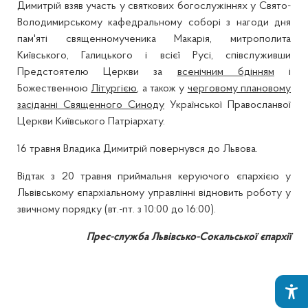
Димитрій взяв участь у святкових богослужіннях у Свято-
Володимирському кафедральному соборі з нагоди дня
пам'яті священномученика Макарія, митрополита
Київського, Галицького і всієї Русі, співслуживши
Предстоятелю Церкви за
всенічним бдінням
і
Божественною
Літургією
, а також у
черговому плановому
засіданні Священного Синоду
Української Правосланвої
Церкви Київського Патріархату.
16 травня Владика Димитрій повернувся до Львова.
Відтак з 20 травня приймальня керуючого єпархією у
Львівському єпархіальному управлінні відновить роботу у
звичному порядку (вт.-пт. з 10:00 до 16:00).
Прес-служба Львівсько-Сокальської єпархії