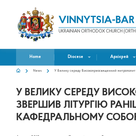
VINNYTSIA-BAR
UKRAINIAN ORTHODOX CHURCH (ORTH
Home
Diocese
Архієрей
News
У Велику середу Високопреосвященний митрополит Д
BREADCRUMB
У ВЕЛИКУ СЕРЕДУ ВИС
ЗВЕРШИВ ЛІТУРГІЮ РАН
КАФЕДРАЛЬНОМУ СОБОР