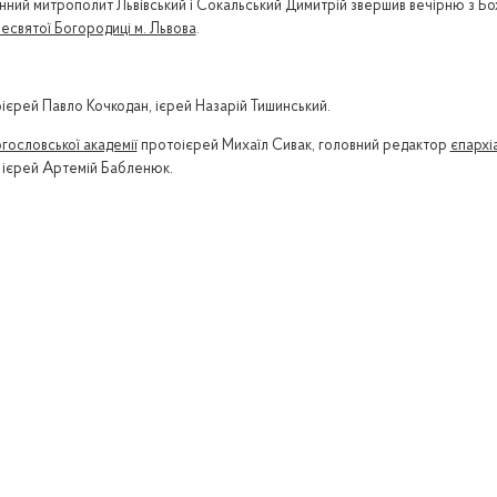
енний митрополит Львівський і Сокальський Димитрій звершив вечірню з Б
святої Богородиці м. Львова
.
єрей Павло Кочкодан, ієрей Назарій Тишинський.
огословської академії
протоієрей Михаїл Сивак, головний редактор
єпархі
я ієрей Артемій Бабленюк.