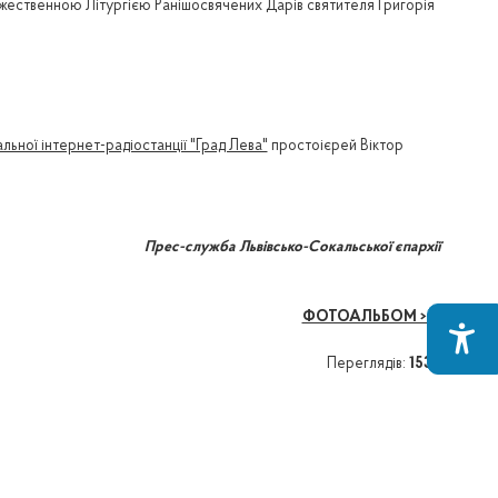
ожественною Літургією Ранішосвячених Дарів святителя Григорія
альної інтернет-радіостанції "Град Лева"
простоієрей Віктор
Прес-служба Львівсько-Сокальської єпархії
ФОТОАЛЬБОМ >>>
Переглядів:
1537