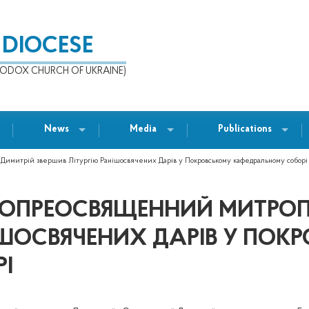
 DIOCESE
ODOX CHURCH OF UKRAINE)
News
Media
Publications
имитрій звершив Літургію Ранішосвячених Дарів у Покровському кафедральному соборі
ОКОПРЕОСВЯЩЕННИЙ МИТРО
ІШОСВЯЧЕНИХ ДАРІВ У ПОК
І