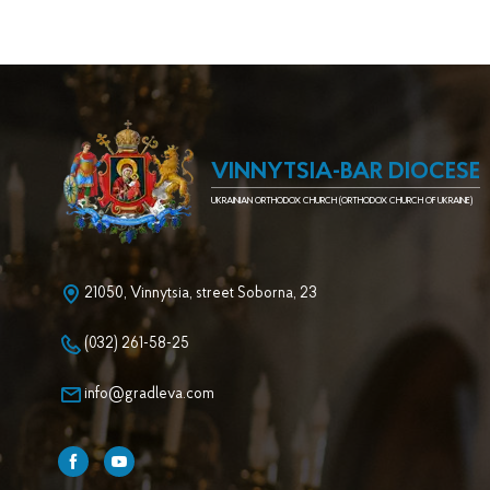
VINNYTSIA-BAR DIOCESE
UKRAINIAN ORTHODOX CHURCH (ORTHODOX CHURCH OF UKRAINE)
21050, Vinnytsia, street Soborna, 23
(032) 261-58-25
info@gradleva.com