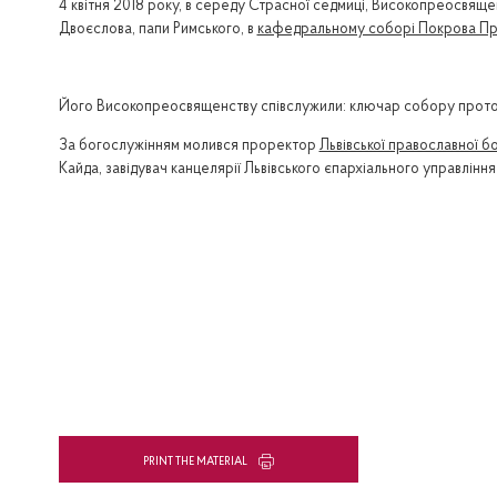
4 квітня 2018 року, в середу Страсної седмиці, Високопреосвящ
Двоєслова, папи Римського, в
кафедральному соборі Покрова Пре
Його Високопреосвященству співслужили: ключар собору протоі
За богослужінням молився проректор
Львівської православної б
Кайда, завідувач канцелярії Львівського єпархіального управлінн
PRINT THE MATERIAL