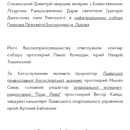
Сокальський Димитрій звершив вечірню з Божественною
Літургією Ранішосвячених Дарів святителя Григорія
Двоєслова, папи Римського, в
кафедральному соборі
Покрова Пресвятої Богородиці м. Львова
.
Його Високопреосвященству співслужили: ключар
собору протоієрей Павло Кочкодан, ієрей Назарій
Тишинський.
За богослужінням молився проректор
Львівської
православної богословської академії
протоієрей Михаїл
Сивак, головний редактор
єпархіальної інтернет-
радіостанції "Град Лева"
простоієрей Віктор Кайда,
завідувач канцелярії Львівського єпархіального управління
ієрей Артемій Бабленюк.