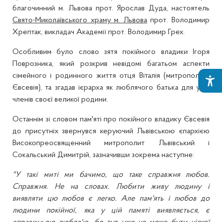
благочинний м. Львова прот. Ярослав Дуда, настоятель
Свято-Миколаївського храму м. Львова
прот. Володимир
Хрептак, викладач Академії прот. Володимир Грех.
Особливим було слово зятя покійного владики Ігоря
Поврозника, який розкрив невідомі багатьом аспекти
сімейного і родинного життя отця Віталія (митрополита
Євсевія), та згадав ієрарха як люблячого батька для усіх
членів своєї великої родини.
Останнім зі словом пам'яті про покійного владику Євсевія
до присутніх звернувся керуючий Львівською єпархією
Високопреосвященний митрополит Львівський і
Сокальський Димитрій, зазначивши зокрема наступне:
"У такі миті ми бачимо, що таке справжня любов.
Справжня. Не на словах. Любити живу людину і
виявляти цю любов є легко. Але пам'ять і любов до
людини покійної, яка у цій памяті виявляється, є