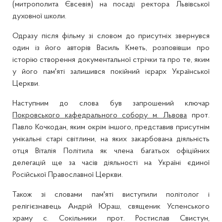
(митрополита Євсевія) на посаді ректора Львівської
духовної школи.
Одразу після фільму зі словом до присутніх звернувся
один із його авторів Василь Кметь, розповівши про
історію створення документальної стрічки та про те, яким
у його пам'яті залишився покійний ієрарх Української
Церкви.
Наступним до слова був запрошений ключар
Покровського кафедрального собору м. Львова
прот.
Павло Кочкодан, яким окрім іншого, представив присутнім
унікальні старі світлини, на яких закарбована діяльність
отця Віталія Політила як члена багатьох офіційних
делегацій ще за часів діяльності на Україні єдиної
Російської Православної Церкви.
Також зі словами пам'яті виступили політолог і
релігієзнавець Андрій Юраш, священик Успенського
храму с. Сокільники прот. Ростислав Свистун,