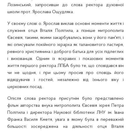
Лозинський, запросивши до слова ректора духовної
школи прот. Ярослава Ощудляка.
У своєму слові о. Ярослав виклав основні моменти життя і
служіння отця Віталія Політила, а пізніше митрополита
Євсевія, такими, якими закарбувались вони у його пам'яті, і
які описували покійного ієрарха як талановитого пастиря,
ревного християнина і доброго батька для усіх підлеглих
і вихованців. Одним із яскравих і показових моментів
життя першого ректора ЛПБА було те, що сповідався він
чи не щодня, і при цьому просив про сповідь його
відвідувачів і гостей, незалежно від їхнього віку і
церковних посад.
Опісля слова ректора присутнім було представлено
фільм авторства внука митрополита Євсевія ієрея Петра
Політила і директора Наукової бібліотеки ЛНУ ім. Івана
Франка Василя Кметя, увага в якому була в переважній
більшості зосереджена на діяльності отця Віталія