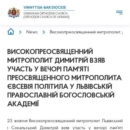
VINNYTSIA-BAR DIOCESE
UKRAINIAN ORTHODOX CHURCH
(ORTHODOX CHURCH OF UKRAINE)
BREADCRUMB
News
Високопреосвященний митрополит Димитр
ВИСОКОПРЕОСВЯЩЕННИЙ
МИТРОПОЛИТ ДИМИТРІЙ ВЗЯВ
УЧАСТЬ У ВЕЧОРІ ПАМ'ЯТІ
ПРЕОСВЯЩЕННОГО МИТРОПОЛИТА
ЄВСЕВІЯ ПОЛІТИЛА У ЛЬВІВСЬКІЙ
ПРАВОСЛАВНІЙ БОГОСЛОВСЬКІЙ
АКАДЕМІЇ
23 жовтня Високопреосвященний митрополит Львівський
і Сокальський Димитрій взяв участь у вечорі пам'яті