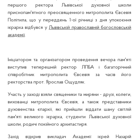
першого ректора Львівської духовної школи
приснопам'ятного преосвященного митрополита Євсевія
Політила, що у переддень 1-ої річниці з дня упокоєння
ієрарха відбувся у
Львівській православній богословській
академії
.
Ініціатором та організатором проведення вечора пам'яті
виступив теперешній ректор ЛПБА і багаторічний
співробітник митрополита Євсевія за часів його
ректорства прот. Ярослав Ощудляк.
Участь у заході взяли священики та миряни - друзі, колеги,
вихованці митрополита Євсевія, а також представники
духовенства єпархії, які прийшли віддати шану світлій
пам'яті великого ієрарха, студенти Львівської духовної
школи, родичі покійного архипастиря.
Захід відкрив викладач Академії ієрей Назарій