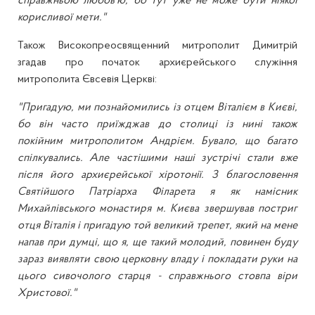
справжньою любов'ю, бо тут уже не може бути ніякої
корисливої мети."
Також Високопреосвященний митрополит Димитрій
згадав про початок архиєрейського служіння
митрополита Євсевія Церкві:
"Пригадую, ми познайомились із отцем Віталієм в Києві,
бо він часто приїжджав до столиці із нині також
покійним митрополитом Андрієм. Бувало, що багато
спілкувались. Але частішими наші зустрічі стали вже
після його архиєрейської хіротонії. З благословення
Святійшого Патріарха Філарета я як намісник
Михайлівського монастиря м. Києва звершував постриг
отця Віталія і пригадую той великий трепет, який на мене
напав при думці, що я, ще такий молодий, повинен буду
зараз виявляти свою церковну владу і покладати руки на
цього сивочолого старця - справжнього стовпа віри
Христової."