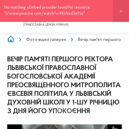
No matching oEmbed provider found for resource:
ЛЬВІВСЬКО-СОКАЛЬСЬКА
ЄПАРХІЯ
"//www.youtube.com/watch?v=FKVbsd3eYso"
ОФІЦІЙНИЙ ВЕБ-САЙТ ЛЬВІВСЬКО-
СОКАЛЬСЬКОЇ ЄПАРХІЇ
(ПРАВОСЛАВНА ЦЕРКВА УКРАЇНИ)
РЯДОК
Фото-відео галерея
Вечір пам'яті першого ре
НАВІҐАЦІЇ
ВЕЧІР ПАМ'ЯТІ ПЕРШОГО РЕКТОРА
ЛЬВІВСЬКОЇ ПРАВОСЛАВНОЇ
БОГОСЛОВСЬКОЇ АКАДЕМІЇ
ПРЕОСВЯЩЕННОГО МИТРОПОЛИТА
ЄВСЕВІЯ ПОЛІТИЛА У ЛЬВІВСЬКІЙ
ДУХОВНІЙ ШКОЛІ У 1-ШУ РІЧНИЦЮ
З ДНЯ ЙОГО УПОКОЄННЯ