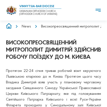
VINNYTSIA-BAR DIOCESE
UKRAINIAN ORTHODOX CHURCH
(ORTHODOX CHURCH OF UKRAINE)
BREADCRUMB
News
Високопреосвященний митрополит Димит
ВИСОКОПРЕОСВЯЩЕННИЙ
МИТРОПОЛИТ ДИМИТРІЙ ЗДІЙСНИВ
РОБОЧУ ПОЇЗДКУ ДО М. КИЄВА
Протягом 22-24 січня тривав робочий візит керуючого
Львівською єпархією до м. Києва. Протягом цього часу
Владика Димитрій взяв участь у плановому черговому
засідання Священного Синоду Української Православної
Церкви Київського Патріархату, яке під головуванням
Святійшого Патріарха Київського і всієї Руси-України
Філарета проходило у Синодальному залі Київської