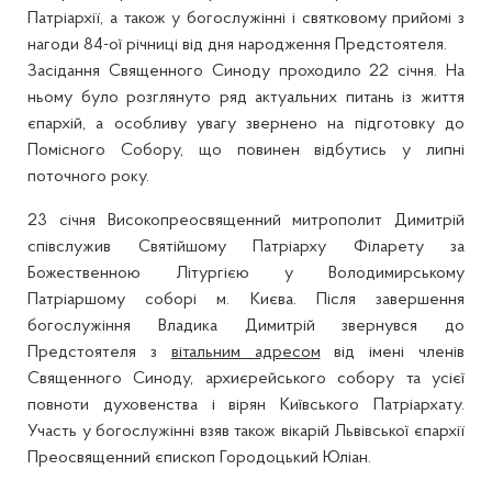
Патріархії, а також у богослужінні і святковому прийомі з
нагоди 84-ої річниці від дня народження Предстоятеля.
Засідання Священного Синоду проходило 22 січня. На
ньому було розглянуто ряд актуальних питань із життя
єпархій, а особливу увагу звернено на підготовку до
Помісного Собору, що повинен відбутись у липні
поточного року.
23 січня Високопреосвященний митрополит Димитрій
співслужив Святійшому Патріарху Філарету за
Божественною Літургією у Володимирському
Патріаршому соборі м. Києва. Після завершення
богослужіння Владика Димитрій звернувся до
Предстоятеля з
вітальним адресом
від імені членів
Священного Синоду, архиєрейського собору та усієї
повноти духовенства і вірян Київського Патріархату.
Участь у богослужінні взяв також вікарій Львівської єпархії
Преосвященний єпископ Городоцький Юліан.