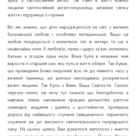
зірка, а світлосяйний ангел. Так само в житті кожної
людини світлосяйний ангел-охоронець запалює свічку
життя і підтримує її горіння.
Всі ми знаємо, що діти народжуються на світ з великої
батьківської любові і особливо материнської. Якщо ця
любов поєднується з молитвою тієї ж матері, то це є
незвичайна сила. З любов'ю, палко і щиро за вас молились
батьки, а згодом одна мати. Вона була в незнанні, ким
виросте її старший син, яку путь в житті обере. Так буває,
що провидіння Боже охороняє все те до певного часу у
великій таємниці, аж допоки несподівано розкриється
велич людини. Так було з Вами, Ваша Святосте. Своєю
чергою плило, не хочу тут сказати, що безтурботне, а
навпаки, тяжке, наповнене працею дитинство, раптом
семінарія, академія і далека, з достойністю, пройдена
дорога від найвищого ступеня священичого чернечого
служіння аж до високого святительського патріаршого
сану. На цьому шляху Вам довелося виполоти і знести