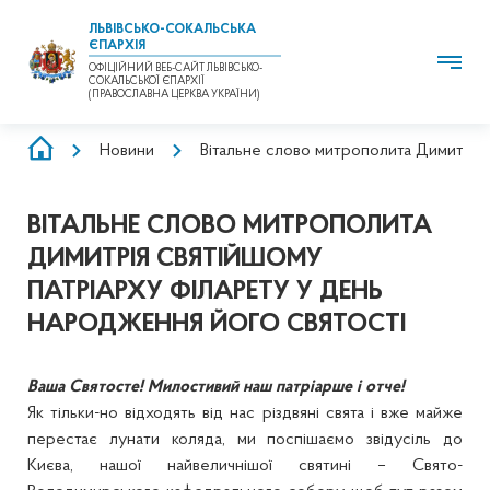
ЛЬВІВСЬКО-СОКАЛЬСЬКА
ЄПАРХІЯ
ОФІЦІЙНИЙ ВЕБ-САЙТ ЛЬВІВСЬКО-
СОКАЛЬСЬКОЇ ЄПАРХІЇ
(ПРАВОСЛАВНА ЦЕРКВА УКРАЇНИ)
РЯДОК
Новини
Вітальне слово митрополита Димитрія
НАВІҐАЦІЇ
ВІТАЛЬНЕ СЛОВО МИТРОПОЛИТА
ДИМИТРІЯ СВЯТІЙШОМУ
ПАТРІАРХУ ФІЛАРЕТУ У ДЕНЬ
НАРОДЖЕННЯ ЙОГО СВЯТОСТІ
Ваша Святосте! Милостивий наш патріарше і отче!
Як тільки-но відходять від нас різдвяні свята і вже майже
перестає лунати коляда, ми поспішаємо звідусіль до
Києва, нашої найвеличнішої святині – Свято-