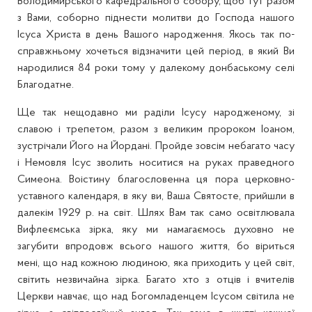
Володимирського кафедрального собору, щоб тут разом
з Вами, соборно піднести молитви до Господа нашого
Ісуса Христа в день Вашого народження. Якось так по-
справжньому хочеться відзначити цей період, в який Ви
народилися 84 роки тому у далекому донбаському селі
Благодатне.
Ще так нещодавно ми раділи Ісусу народженому, зі
славою і трепетом, разом з великим пророком Іоаном,
зустрічали Його на Йордані. Пройде зовсім небагато часу
і Немовля Ісус зволить носитися на руках праведного
Симеона. Воістину благословенна ця пора церковно-
уставного календаря, в яку ви, Ваша Святосте, прийшли в
далекім 1929 р. на світ. Шлях Вам так само освітлювала
Вифлеємська зірка, яку ми намагаємось духовно не
загубити впродовж всього нашого життя, бо віриться
мені, що над кожною людиною, яка приходить у цей світ,
світить незвичайна зірка. Багато хто з отців і вчителів
Церкви навчає, що над Богомладенцем Ісусом світила не