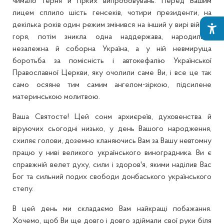
чимало терня й гірких випробовувань. Перед Вашим
лицем сплило шість генсеків, чотири президенти, на
декілька років один режим змінився на інший у вирі війни і
горя, потім зникла одна наддержава, народилася
незалежна й соборна Україна, а у ній невмируща
боротьба за помісність і автокефалію Української
Православної Церкви, яку очолили саме Ви, і все це так
само осяяне тим самим ангелом-зіркою, підсилене
материнською молитвою.
Ваша Святосте! Цей сонм архиєреїв, духовенства й
віруючих сьогодні низько, у день Вашого народження,
схиляє голови, доземно кланяючись Вам за Вашу невтомну
працю у ниві великого українського виноградника. Ви є
справжній велет духу, сили і здоров'я, якими наділив Вас
Бог та сильний подих свободи донбаського українського
степу.
В цей день ми складаємо Вам найкращі побажання.
Хочемо, щоб Ви ще довго і довго здіймали свої руки біля